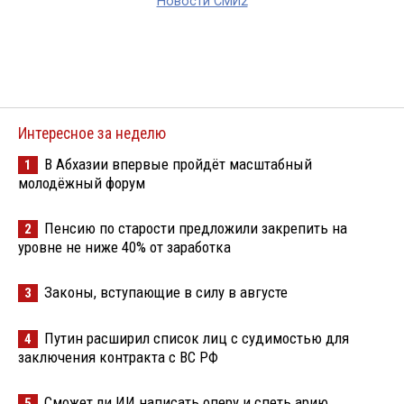
Новости СМИ2
Интересное за неделю
В Абхазии впервые пройдёт масштабный
1
молодёжный форум
Пенсию по старости предложили закрепить на
2
уровне не ниже 40% от заработка
Законы, вступающие в силу в августе
3
Путин расширил список лиц с судимостью для
4
заключения контракта с ВС РФ
Сможет ли ИИ написать оперу и спеть арию
5