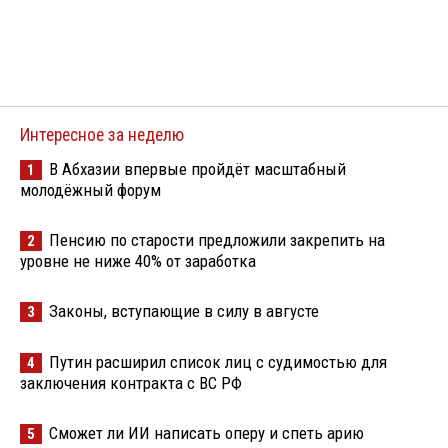
Интересное за неделю
В Абхазии впервые пройдёт масштабный
1
молодёжный форум
Пенсию по старости предложили закрепить на
2
уровне не ниже 40% от заработка
Законы, вступающие в силу в августе
3
Путин расширил список лиц с судимостью для
4
заключения контракта с ВС РФ
Сможет ли ИИ написать оперу и спеть арию
5