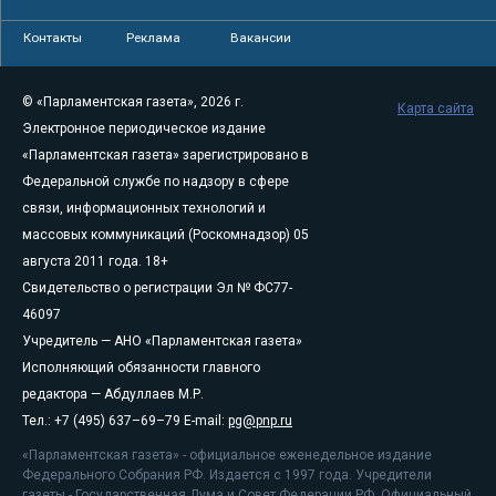
Контакты
Реклама
Вакансии
© «Парламентская газета», 2026 г.
Карта сайта
Электронное периодическое издание
«Парламентская газета» зарегистрировано в
Федеральной службе по надзору в сфере
связи, информационных технологий и
массовых коммуникаций (Роскомнадзор) 05
августа 2011 года. 18+
Свидетельство о регистрации Эл № ФС77-
46097
Учредитель — АНО «Парламентская газета»
Исполняющий обязанности главного
редактора — Абдуллаев М.Р.
Тел.: +7 (495) 637–69–79 E-mail:
pg@pnp.ru
«Парламентская газета» - официальное еженедельное издание
Федерального Собрания РФ. Издается с 1997 года. Учредители
газеты - Государственная Дума и Совет Федерации РФ. Официальный