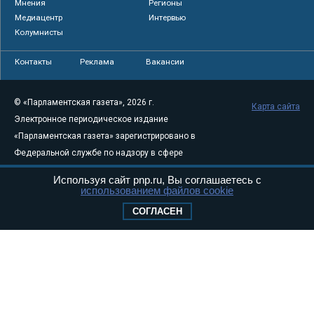
Мнения
Регионы
Медиацентр
Интервью
Колумнисты
Контакты
Реклама
Вакансии
© «Парламентская газета», 2026 г.
Карта сайта
Электронное периодическое издание
«Парламентская газета» зарегистрировано в
Федеральной службе по надзору в сфере
связи, информационных технологий и
Используя сайт pnp.ru, Вы соглашаетесь с
массовых коммуникаций (Роскомнадзор) 05
использованием файлов cookie
августа 2011 года. 18+
СОГЛАСЕН
Свидетельство о регистрации Эл № ФС77-
46097
Учредитель — АНО «Парламентская газета»
Исполняющий обязанности главного
редактора — Абдуллаев М.Р.
Тел.: +7 (495) 637–69–79 E-mail:
pg@pnp.ru