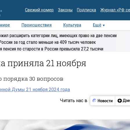
Свежий номер
Законы
Подписка
Журнал «РФ с
ия
и
 мире
Происшествия
Культура
Ещё
Медиацентр
Интервью
Колумнисты
Делова
жил расширить категории лиц, имеющих право на две пенсии
эксперт
России за год стало меньше на 409 тысяч человек
я пенсия по старости в России превысила 27,2 тысячи
а приняла 21 ноября
 порядка 30 вопросов
нной Думы 21 ноября 2024 года
Читать нас в