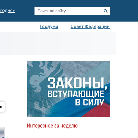
егодня»
Госдума
Совет Федерации
я
Авто
Недвижимость
Технологии
иза
Интересное за неделю