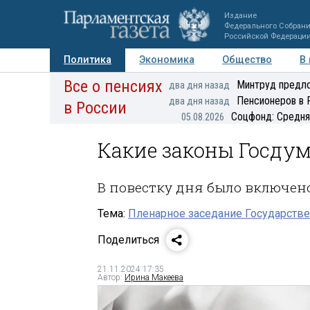
Издание
Федерального Собран
Российской Федераци
Политика
Экономика
Общество
В
Все о пенсиях
Фото
Авторы
Персоны
Мнения
Регионы
Минтруд предло
два дня назад
Пенсионеров в 
два дня назад
в России
Соцфонд: Средня
05.08.2026
Какие законы Госдум
В повестку дня было включено
Тема:
Пленарное заседание Государстве
Поделиться
21.11.2024 17:35
Автор:
Ирина Макеева