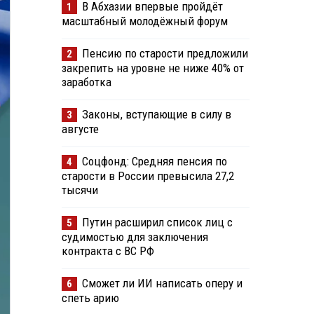
В Абхазии впервые пройдёт
1
масштабный молодёжный форум
Пенсию по старости предложили
2
закрепить на уровне не ниже 40% от
заработка
Законы, вступающие в силу в
3
августе
Соцфонд: Средняя пенсия по
4
старости в России превысила 27,2
тысячи
Путин расширил список лиц с
5
судимостью для заключения
контракта с ВС РФ
Сможет ли ИИ написать оперу и
6
спеть арию