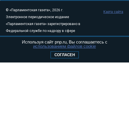
© «Парламентская газета», 2026 г.
Карта сайта
Электронное периодическое издание
«Парламентская газета» зарегистрировано в
Федеральной службе по надзору в сфере
связи, информационных технологий и
Используя сайт pnp.ru, Вы соглашаетесь с
массовых коммуникаций (Роскомнадзор) 05
использованием файлов cookie
августа 2011 года. 18+
СОГЛАСЕН
Свидетельство о регистрации Эл № ФС77-
46097
Учредитель — АНО «Парламентская газета»
Исполняющий обязанности главного
редактора — Абдуллаев М.Р.
Тел.: +7 (495) 637–69–79 E-mail:
pg@pnp.ru
«Парламентская газета» - официальное еженедельное издание
Федерального Собрания РФ. Издается с 1997 года. Учредители
газеты - Государственная Дума и Совет Федерации РФ. Официальный
публикатор федеральных конституционных законов, федеральных
законов и актов палат Федерального Собрания. «Парламентская
газета» имеет пункты печати и представительства в десяти субъектах