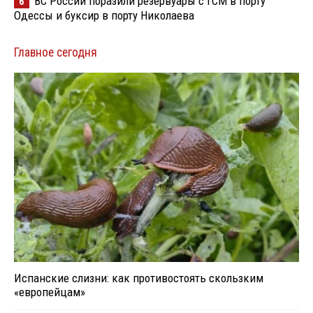
ВС России поразили резервуары с ГСМ в порту
6
Одессы и буксир в порту Николаева
Главное сегодня
Испанские слизни: как противостоять скользким
«европейцам»