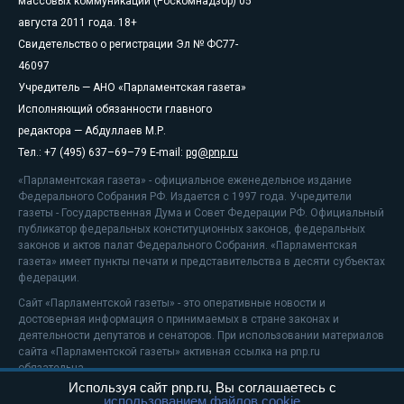
массовых коммуникаций (Роскомнадзор) 05
августа 2011 года. 18+
Свидетельство о регистрации Эл № ФС77-
46097
Учредитель — АНО «Парламентская газета»
Исполняющий обязанности главного
редактора — Абдуллаев М.Р.
Тел.: +7 (495) 637–69–79 E-mail:
pg@pnp.ru
«Парламентская газета» - официальное еженедельное издание
Федерального Собрания РФ. Издается с 1997 года. Учредители
газеты - Государственная Дума и Совет Федерации РФ. Официальный
публикатор федеральных конституционных законов, федеральных
законов и актов палат Федерального Собрания. «Парламентская
газета» имеет пункты печати и представительства в десяти субъектах
федерации.
Сайт «Парламентской газеты» - это оперативные новости и
достоверная информация о принимаемых в стране законах и
деятельности депутатов и сенаторов. При использовании материалов
сайта «Парламентской газеты» активная ссылка на pnp.ru
обязательна.
Используя сайт pnp.ru, Вы соглашаетесь с
На информационном ресурсе применяются
рекомендательные
использованием файлов cookie