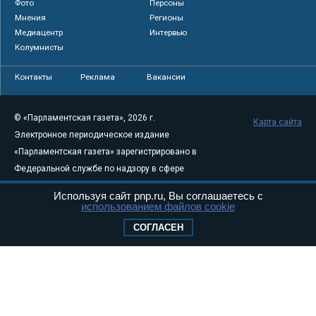
Фото
Персоны
Мнения
Регионы
Медиацентр
Интервью
Колумнисты
Контакты
Реклама
Вакансии
© «Парламентская газета», 2026 г.
Карта сайта
Электронное периодическое издание
«Парламентская газета» зарегистрировано в
Федеральной службе по надзору в сфере
связи, информационных технологий и
Используя сайт pnp.ru, Вы соглашаетесь с
массовых коммуникаций (Роскомнадзор) 05
использованием файлов cookie
августа 2011 года. 18+
СОГЛАСЕН
Свидетельство о регистрации Эл № ФС77-
46097
Учредитель — АНО «Парламентская газета»
Исполняющий обязанности главного
редактора — Абдуллаев М.Р.