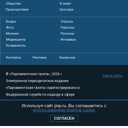
Общество
В мире
Происшествия
Культура
Видео
Опросы
Фото
Персоны
Мнения
Регионы
Медиацентр
Интервью
Колумнисты
Контакты
Реклама
Вакансии
© «Парламентская газета», 2026 г.
Карта сайта
Электронное периодическое издание
«Парламентская газета» зарегистрировано в
Федеральной службе по надзору в сфере
связи, информационных технологий и
Используя сайт pnp.ru, Вы соглашаетесь с
массовых коммуникаций (Роскомнадзор) 05
использованием файлов cookie
августа 2011 года. 18+
СОГЛАСЕН
Свидетельство о регистрации Эл № ФС77-