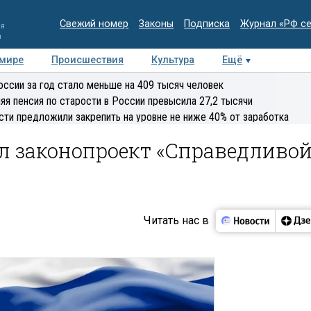
Свежий номер
Законы
Подписка
Журнал «РФ с
ия
и
 мире
Происшествия
Культура
Ещё
Медиацентр
Интервью
Колумнисты
Делова
оссии за год стало меньше на 409 тысяч человек
эксперт
яя пенсия по старости в России превысила 27,2 тысячи
сти предложили закрепить на уровне не ниже 40% от заработка
л законопроект «Справедливо
Читать нас в