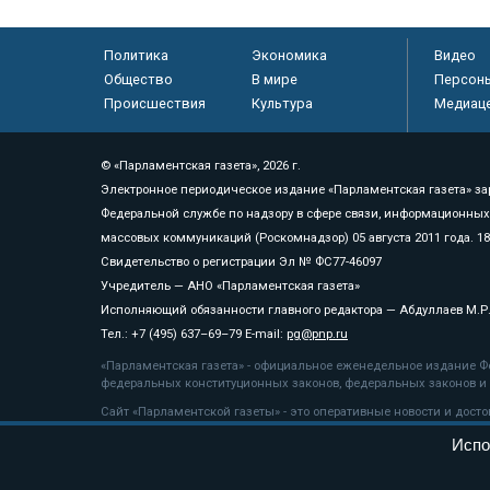
Политика
Экономика
Видео
Общество
В мире
Персон
Происшествия
Культура
Медиац
© «Парламентская газета», 2026 г.
Электронное периодическое издание «Парламентская газета» за
Федеральной службе по надзору в сфере связи, информационных
массовых коммуникаций (Роскомнадзор) 05 августа 2011 года. 1
Свидетельство о регистрации Эл № ФС77-46097
Учредитель — АНО «Парламентская газета»
Исполняющий обязанности главного редактора — Абдуллаев М.Р
Тел.: +7 (495) 637–69–79 E-mail:
pg@pnp.ru
«Парламентская газета» - официальное еженедельное издание Фе
федеральных конституционных законов, федеральных законов и а
Сайт «Парламентской газеты» - это оперативные новости и дост
«Парламентской газеты» активная ссылка на pnp.ru обязательна.
Испо
На информационном ресурсе применяются
рекомендательные т
Положение о защите персональных данных