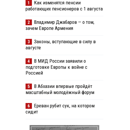
Как изменятся пенсии
1
работающих пенсионеров с 1 августа
Владимир Джабаров — о том,
2
зачем Европе Армения
Законы, вступающие в силу в
3
августе
В МИД России заявили о
4
подготовке Европы к войне с
Россией
В Абхазии впервые пройдёт
5
масштабный молодёжный форум
Ереван рубит сук, на котором
6
сидит