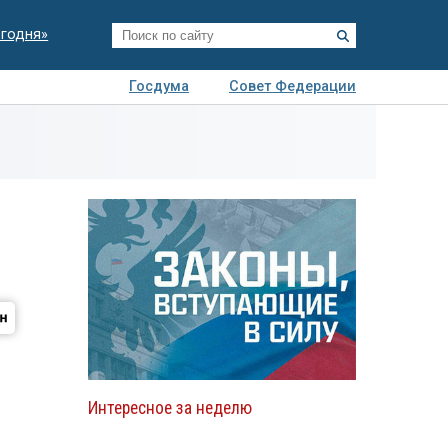
егодня»
Госдума
Совет Федерации
я
Авто
Недвижимость
Технологии
иза
й
Интересное за неделю