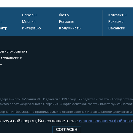
Опросы
Фото
Контакты
ы
Мнения
Регионы
Реклама
ентр
Интервью
Колумнисты
Вакансии
регистрировано в
 технологий и
8+
.
дерального Собрания РФ. Издается с 1997 года. Учредители газеты - Государств
ктов палат Федерального Собрания. «Парламентская газета» имеет пункты печати
оверная информация о принимаемых в стране законах и деятельности депутатов и
льзуя сайт pnp.ru, Вы соглашаетесь с
использованием файлов c
ехнологии
СОГЛАСЕН