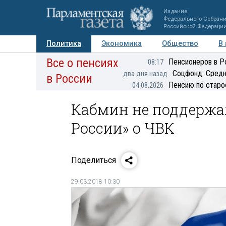
Издание
Федерального Собран
Российской Федераци
Политика
Экономика
Общество
В
Все о пенсиях
Фото
Авторы
Персоны
Мнения
Регионы
Пенсионеров в Р
08:17
Соцфонд: Средн
два дня назад
в России
Пенсию по старо
04.08.2026
Кабмин не поддержа
России» о ЧВК
Поделиться
29.03.2018 10:30