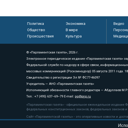
Политика
Экономика
Видео
Общество
В мире
Персон
Происшествия
Культура
Медиац
© «Парламентская газета», 2026 г.
Электронное периодическое издание «Парламентская газета» за
Федеральной службе по надзору в сфере связи, информационных
массовых коммуникаций (Роскомнадзор) 05 августа 2011 года. 1
Свидетельство о регистрации Эл № ФС77-46097
Учредитель — АНО «Парламентская газета»
Исполняющий обязанности главного редактора — Абдуллаев М.Р
Тел.: +7 (495) 637–69–79 E-mail:
pg@pnp.ru
«Парламентская газета» - официальное еженедельное издание Фе
федеральных конституционных законов, федеральных законов и а
Сайт «Парламентской газеты» - это оперативные новости и дост
«Парламентской газеты» активная ссылка на pnp.ru обязательна.
Испо