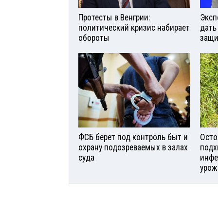
Протесты в Венгрии:
Эксп
политический кризис набирает
дать
обороты
защи
ФСБ берет под контроль быт и
Осто
охрану подозреваемых в залах
подх
суда
инфе
урож