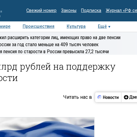
Свежий номер
Законы
Подписка
Журнал «РФ с
ия
и
 мире
Происшествия
Культура
Ещё
Медиацентр
Интервью
Колумнисты
Делова
ил расширить категории лиц, имеющих право на две пенсии
эксперт
оссии за год стало меньше на 409 тысяч человек
я пенсия по старости в России превысила 27,2 тысячи
млрд рублей на поддержку
ости
Читать нас в