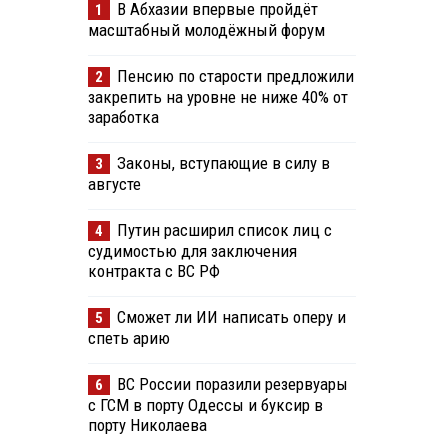
В Абхазии впервые пройдёт
1
масштабный молодёжный форум
Пенсию по старости предложили
2
закрепить на уровне не ниже 40% от
заработка
Законы, вступающие в силу в
3
августе
Путин расширил список лиц с
4
судимостью для заключения
контракта с ВС РФ
Сможет ли ИИ написать оперу и
5
спеть арию
ВС России поразили резервуары
6
с ГСМ в порту Одессы и буксир в
порту Николаева