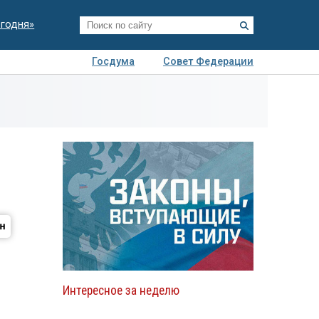
егодня»
Госдума
Совет Федерации
я
Авто
Недвижимость
Технологии
иза
Интересное за неделю