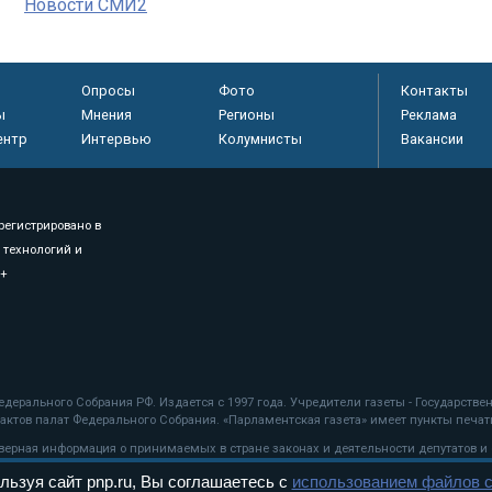
Новости СМИ2
Опросы
Фото
Контакты
ы
Мнения
Регионы
Реклама
ентр
Интервью
Колумнисты
Вакансии
регистрировано в
 технологий и
8+
.
дерального Собрания РФ. Издается с 1997 года. Учредители газеты - Государств
ктов палат Федерального Собрания. «Парламентская газета» имеет пункты печати
оверная информация о принимаемых в стране законах и деятельности депутатов и
льзуя сайт pnp.ru, Вы соглашаетесь с
использованием файлов c