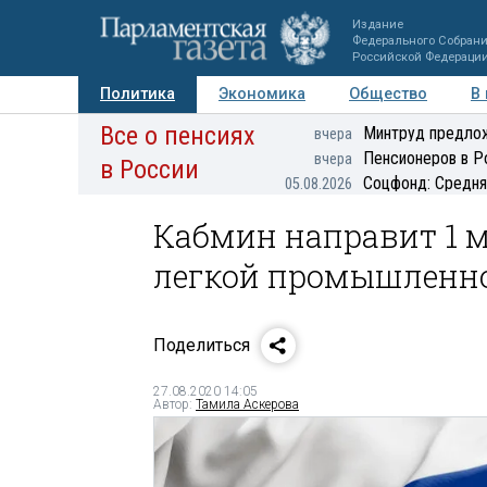
Издание
Федерального Собран
Российской Федераци
Политика
Экономика
Общество
В
Все о пенсиях
Фото
Авторы
Персоны
Мнения
Регионы
Минтруд предлож
вчера
Пенсионеров в Р
вчера
в России
Соцфонд: Средня
05.08.2026
Кабмин направит 1 
легкой промышленн
Поделиться
27.08.2020 14:05
Автор:
Тамила Аскерова