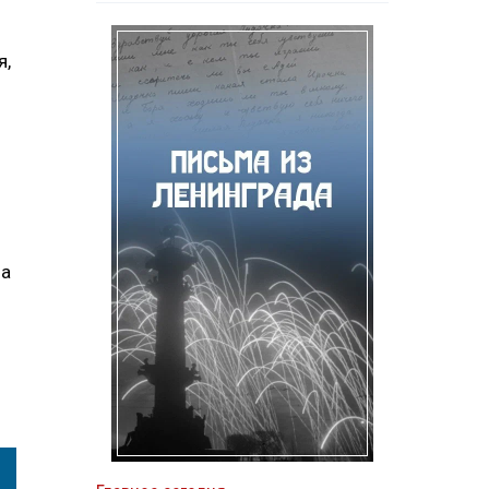
я,
ма