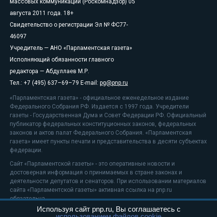
массовых коммуникаций (Роскомнадзор) 05
августа 2011 года. 18+
Свидетельство о регистрации Эл № ФС77-
46097
Учредитель — АНО «Парламентская газета»
Исполняющий обязанности главного
редактора — Абдуллаев М.Р.
Тел.: +7 (495) 637–69–79 E-mail:
pg@pnp.ru
«Парламентская газета» - официальное еженедельное издание
Федерального Собрания РФ. Издается с 1997 года. Учредители
газеты - Государственная Дума и Совет Федерации РФ. Официальный
публикатор федеральных конституционных законов, федеральных
законов и актов палат Федерального Собрания. «Парламентская
газета» имеет пункты печати и представительства в десяти субъектах
федерации.
Сайт «Парламентской газеты» - это оперативные новости и
достоверная информация о принимаемых в стране законах и
деятельности депутатов и сенаторов. При использовании материалов
сайта «Парламентской газеты» активная ссылка на pnp.ru
обязательна.
Используя сайт pnp.ru, Вы соглашаетесь с
На информационном ресурсе применяются
рекомендательные
использованием файлов cookie