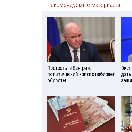
Рекомендуемые материалы
Протесты в Венгрии:
Эксп
политический кризис набирает
дать
обороты
защи