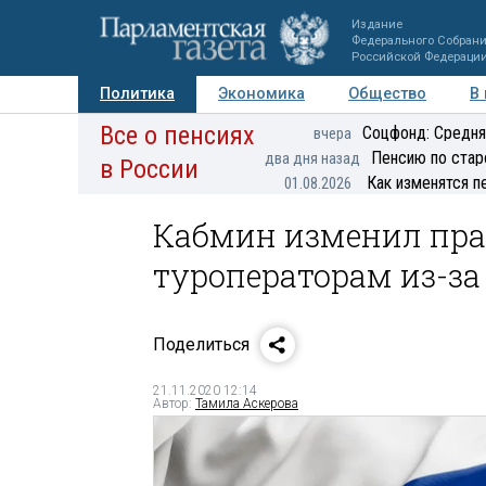
Издание
Федерального Собран
Российской Федераци
Политика
Экономика
Общество
В
Все о пенсиях
Фото
Авторы
Персоны
Мнения
Регионы
Соцфонд: Средня
вчера
Пенсию по стар
два дня назад
в России
Как изменятся п
01.08.2026
Кабмин изменил пра
туроператорам из-за
Поделиться
21.11.2020 12:14
Автор:
Тамила Аскерова