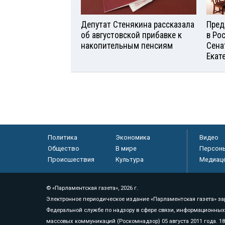
Депутат Стенякина рассказала
Пред
об августовской прибавке к
в Ро
накопительным пенсиям
Сена
Екат
Политика
Экономика
Видео
Общество
В мире
Персон
Происшествия
Культура
Медиац
© «Парламентская газета», 2026 г.
Электронное периодическое издание «Парламентская газета» за
Федеральной службе по надзору в сфере связи, информационных
массовых коммуникаций (Роскомнадзор) 05 августа 2011 года. 1