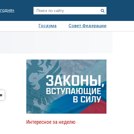
егодня»
Госдума
Совет Федерации
я
Авто
Недвижимость
Технологии
иза
Интересное за неделю