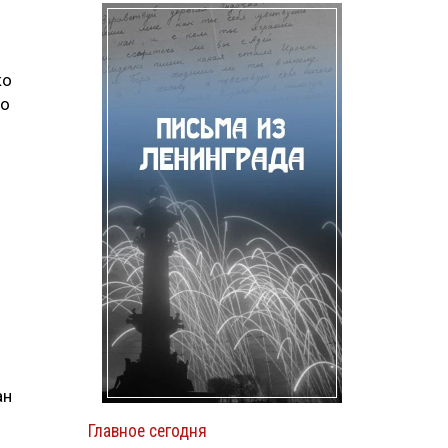
ко
го
о
ан
Главное сегодня