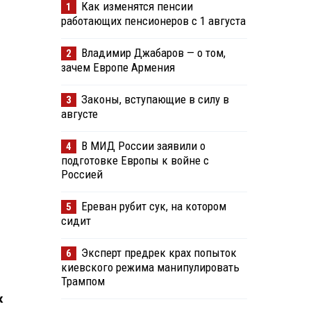
Как изменятся пенсии
1
работающих пенсионеров с 1 августа
Владимир Джабаров — о том,
2
зачем Европе Армения
Законы, вступающие в силу в
3
августе
В МИД России заявили о
4
подготовке Европы к войне с
Россией
Ереван рубит сук, на котором
5
сидит
Эксперт предрек крах попыток
6
с
киевского режима манипулировать
Трампом
к