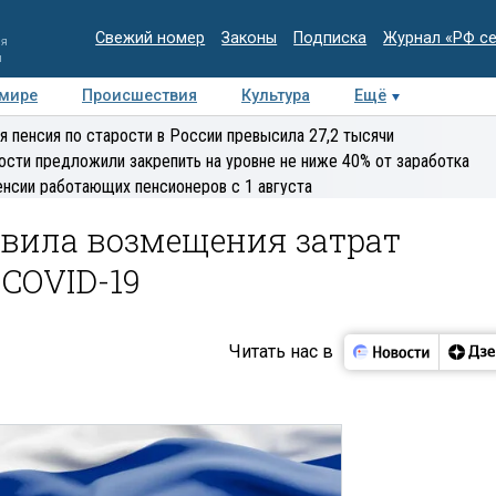
Свежий номер
Законы
Подписка
Журнал «РФ с
ия
и
 мире
Происшествия
Культура
Ещё
Медиацентр
Интервью
Колумнисты
Делова
я пенсия по старости в России превысила 27,2 тысячи
эксперт
ости предложили закрепить на уровне не ниже 40% от заработка
енсии работающих пенсионеров с 1 августа
вила возмещения затрат
 COVID-19
Читать нас в