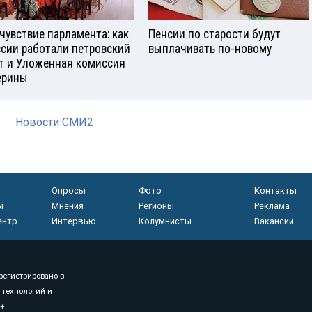
чувствие парламента: как
Пенсии по старости будут
ссии работали петровский
выплачивать по-новому
т и Уложенная комиссия
ерины
Новости СМИ2
Опросы
Фото
Контакты
ы
Мнения
Регионы
Реклама
ентр
Интервью
Колумнисты
Вакансии
регистрировано в
 технологий и
8+