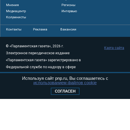
Мнения
Регионы
Медиацентр
Интервью
Колумнисты
Контакты
Реклама
Вакансии
© «Парламентская газета», 2026 г.
Карта сайта
Электронное периодическое издание
«Парламентская газета» зарегистрировано в
Федеральной службе по надзору в сфере
связи, информационных технологий и
Используя сайт pnp.ru, Вы соглашаетесь с
массовых коммуникаций (Роскомнадзор) 05
использованием файлов cookie
августа 2011 года. 18+
СОГЛАСЕН
Свидетельство о регистрации Эл № ФС77-
46097
Учредитель — АНО «Парламентская газета»
Исполняющий обязанности главного
редактора — Абдуллаев М.Р.
Тел.: +7 (495) 637–69–79 E-mail:
pg@pnp.ru