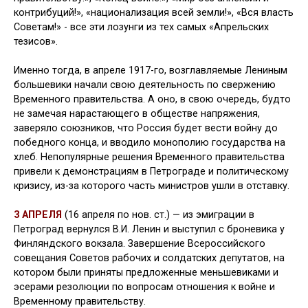
контрибуций!», «национализация всей земли!», «Вся власть
Советам!» - все эти лозунги из тех самых «Апрельских
тезисов».
Именно тогда, в апреле 1917-го, возглавляемые Лениным
большевики начали свою деятельность по свержению
Временного правительства. А оно, в свою очередь, будто
не замечая нарастающего в обществе напряжения,
заверяло союзников, что Россия будет вести войну до
победного конца, и вводило монополию государства на
хлеб. Непопулярные решения Временного правительства
привели к демонстрациям в Петрограде и политическому
кризису, из-за которого часть министров ушли в отставку.
3 АПРЕЛЯ
(16 апреля по нов. ст.) — из эмиграции в
Петроград вернул­ся В.И. Ленин и выступил с броне­вика у
Финляндского вокзала. Завершение Всероссийского
совещания Советов рабочих и солдатских депутатов, на
кото­ром были приняты предложен­ные меньшевиками и
эсерами резолюции по вопросам отноше­ния к войне и
Временному пра­вительству.