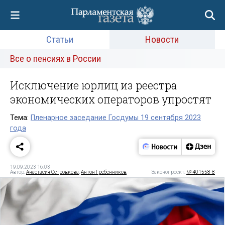
Статьи
Новости
Все о пенсиях в России
Исключение юрлиц из реестра
экономических операторов упростят
Тема:
Пленарное заседание Госдумы 19 сентября 2023
года
19.09.2023 16:03
Автор:
Анастасия Островкова
,
Антон Гребенников
Законопроект:
№ 401558-8