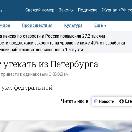
Свежий номер
Законы
Подписка
Журнал «РФ с
ия
и
 мире
Происшествия
Культура
Ещё
Медиацентр
Интервью
Колумнисты
Делова
я пенсия по старости в России превысила 27,2 тысячи
эксперт
ости предложили закрепить на уровне не ниже 40% от заработка
енсии работающих пенсионеров с 1 августа
 утекать из Петербурга
т привести к одинаковым ОКВЭДам
 уже федеральной
Читать нас в