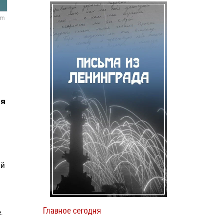
om
ия
ый
Главное сегодня
.