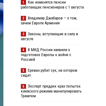
Как изменятся пенсии
1
работающих пенсионеров с 1 августа
Владимир Джабаров — о том,
2
зачем Европе Армения
Законы, вступающие в силу в
3
августе
В МИД России заявили о
4
подготовке Европы к войне с
Россией
Ереван рубит сук, на котором
5
сидит
Эксперт предрек крах попыток
6
киевского режима манипулировать
Трампом