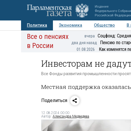
Издание
Федерального Собран
Российской Федераци
Политика
Экономика
Общество
В
Все о пенсиях
Фото
Авторы
Персоны
Мнения
Регионы
Соцфонд: Средня
вчера
Пенсию по стар
два дня назад
в России
Как изменятся п
01.08.2026
Инвесторам не дадут
Все Фонды развития промышленности прося
Местная поддержка оказалась
Поделиться
12.08.2024 00:00
Автор:
Александра Медведева