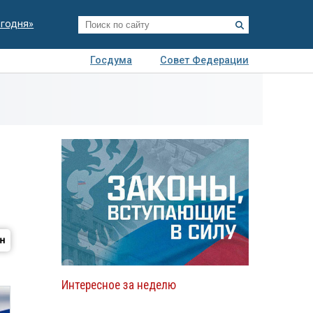
егодня»
Госдума
Совет Федерации
я
Авто
Недвижимость
Технологии
иза
Интересное за неделю