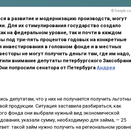
© freepik.c
ся в развитие и модернизацию производств, могут
ми. Для их стимулирования государство создало
к на федеральном уровне, так и почти в каждом
мы под три-пять процентов годовых на конкретные
ия инвестирования в головном фонде и в местных
весторы не могут получить деньги там, где им надо,
атили внимание депутаты петербургского Заксобран
Они попросили сенатора от Петербурга
Андрея
ь депутатам, что у них не получается получить льготн
ой продукции. Ситуация заставила разбираться, как
ного фонда они выбрали нужный вид экономической
дования, указали сумму, необходимую для займа, — 25
твет: такой займ нужно получить на региональном уровне