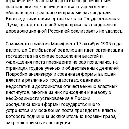
ограничение власти монарха было формальным,
фактически еще не существовало уч­реждения,
обладающего реальными правами законодателя.
Впоследствии таким органом стала Государственная
Дума, правда, в полной мере право за­конодателя в
дореволюционной Рос­сии ей реализовать не удалось.
С момента принятия Манифеста 17 октября 1905 года
вплоть до Октябрь­ской революции идеи организации
государства на основе разделения вла­стей и
учреждения поста президента не раз появлялись на
страницах трудов ученых и общественных деятелей.
Под­робно анализируя и сравнивая формы высшей
власти в различных государ­ствах, оценивая
недостатки и досто­инства отечественных властных
ин­ститутов, многие из них приходили к выводу о
необходимости установления в России
республиканской формы го­сударственного
устройства и учрежде­ния поста президента, власть
которо­го подчинена исключительно нормам права,
закрепленным в конституции.