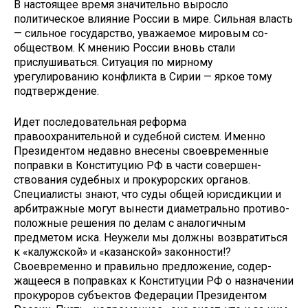
В настоящее время значительно выросло
политическое влияние Рос­сии в мире. Сильная власть
— сильное государство, уважаемое мировым со­
обществом. К мнению России вновь стали
прислушиваться. Ситуация по мирному
урегулированию конфликта в Сирии — яркое тому
подтверждение.
Идет последовательная реформа
правоохранительной и судебной си­стем. Именно
Президентом недавно внесены своевременные
поправки в Конституцию РФ в части совершен­
ствования судебных и прокурорских органов.
Специалисты знают, что су­ды общей юрисдикции и
арбитражные могут вынести диаметрально противо­
положные решения по делам с анало­гичным
предметом иска. Неужели мы должны возвратиться
к «калужской» и «казанской» законности!?
Своевремен­но и правильно предложение, содер­
жащееся в поправках к Конституции РФ о назначении
прокуроров субъек­тов Федерации Президентом