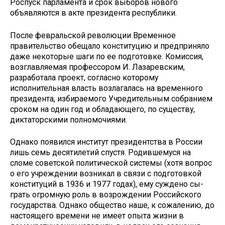
Роспуск парламента и срок выборов нового
объявляются в акте президента республики.
После февральской революции Временное
правительство обещало конституцию и предприняло
даже не­которые шаги по ее подготовке. Ко­миссия,
возглавляемая профессором И. Лазаревским,
разработала проект, согласно которому
исполнительная власть возлагалась на временного
пре­зидента, избираемого Учредительным собранием
сроком на один год и обла­дающего, по существу,
диктаторскими полномочиями.
Однако появился институт прези­дентства в России
лишь семь десяти­летий спустя. Родившемуся на
сломе советской политической системы (хо­тя вопрос
о его учреждении возникал в связи с подготовкой
конституций в 1936 и 1977 годах), ему суждено сы­
грать огромную роль в возрождении Российского
государства. Однако об­щество наше, к сожалению, до
насто­ящего времени не имеет опыта жизни в