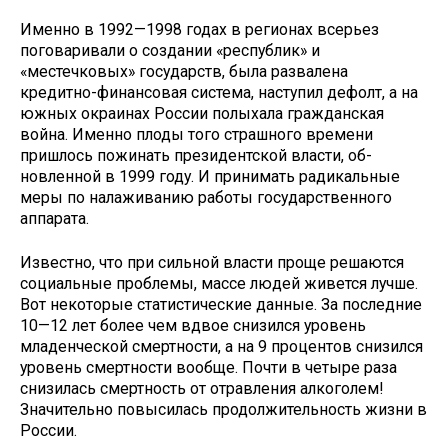
Именно в 1992—1998 годах в регио­нах всерьез
поговаривали о создании «республик» и
«местечковых» госу­дарств, была развалена
кредитно-фи­нансовая система, наступил дефолт, а на
южных окраинах России полыхала гражданская
война. Именно плоды того страшного времени
пришлось пожинать президентской власти, об­
новленной в 1999 году. И принимать радикальные
меры по налаживанию работы государственного
аппарата.
Известно, что при сильной власти проще решаются
социальные проблемы, массе людей живется лучше.
Вот неко­торые статистические данные. За по­следние
10—12 лет более чем вдвое сни­зился уровень
младенческой смертно­сти, а на 9 процентов снизился
уровень смертности вообще. Почти в четыре раза
снизилась смертность от отравле­ния алкоголем!
Значительно повысилась продолжительность жизни в
России.