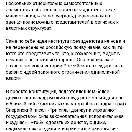
нескольких отно­сительно самостоятельных
элементов: собственно поста президента, его ад­
министрации, в свою очередь, разде­ленной на
звенья полномочных пред­ставителей в регионах и
властных структурах.
Сама по себе идея института пре­зидентства не нова и
не перенесена на российскую почву извне, как пыта­
ются это представить те, кто, к сожа­лению, видит в
нем лишь негативные стороны. Она возникала в
разные пе­риоды истории Российского государ­ства в
связи с идеей законного огра­ничения единоличной
власти.
В проекте конституции, подготов­ленном более
двухсот лет назад, рус­ский государственный деятель
и бли­жайший советник императора Алек­сандра I граф
Сперанский писал: «Три силы движут и управляют
государством: сила законодательная, исполни­тельная
и судная»… Чтобы сделать их действующими,
надлежало их соеди­нить и привести в равновесие.