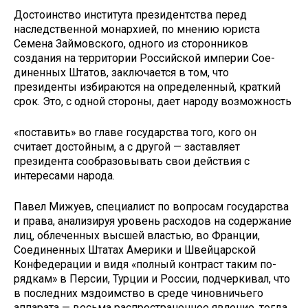
Достоинство института президент­ства перед
наследственной монархией, по мнению юриста
Семена Займовского, одного из сторонников
создания на территории Российской империи Сое­
диненных Штатов, заключается в том, что
президенты избираются на опре­деленный, краткий
срок. Это, с одной стороны, дает народу возможность
«поставить» во главе государства того, кого он
считает достойным, а с дру­гой — заставляет
президента сообра­зовывать свои действия с
интересами народа.
Павел Мижуев, специалист по во­просам государства
и права, анализи­руя уровень расходов на содержание
лиц, облеченных высшей властью, во Франции,
Соединенных Штатах Аме­рики и Швейцарской
Конфедерации и видя «полный контраст таким по­
рядкам» в Персии, Турции и России, подчеркивал, что
в последних мздо­имство в среде чиновничьего
аппарата — весьма распространенное явление, тогда