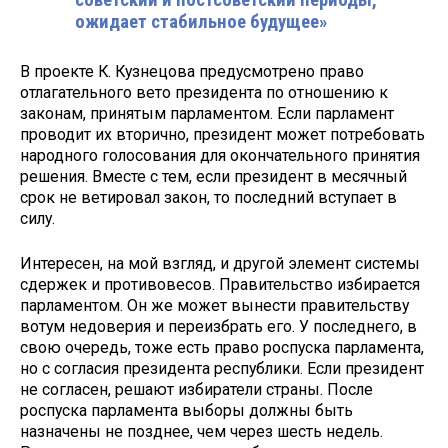
советский и постсоветский периоды,
ожидает стабильное будущее»
В проекте К. Кузнецова предус­мотрено право
отлагательного вето президента по отношению к
законам, принятым парламентом. Если парла­мент
проводит их вторично, президент может потребовать
народного голосо­вания для окончательного принятия
решения. Вместе с тем, если президент в месячный
срок не ветировал закон, то последний вступает в
силу.
Интересен, на мой взгляд, и другой элемент системы
сдержек и противо­весов. Правительство избирается
парламентом. Он же может вынести правительству
вотум недоверия и переизбрать его. У последнего, в
свою очередь, тоже есть право роспуска парламента,
но с согласия президента республики. Если президент
не согла­сен, решают избиратели страны. После
роспуска парламента выборы должны быть
назначены не позднее, чем через шесть недель.