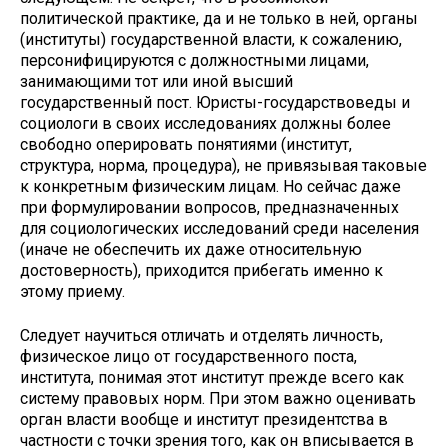
политической практике, да и не только в ней, органы
(институ­ты) государственной власти, к сожале­нию,
персонифицируются с должност­ными лицами,
занимающими тот или иной высший
государственный пост. Юристы-государствоведы и
социологи в своих исследованиях должны более
свободно оперировать понятиями (ин­ститут,
структура, норма, процедура), не привязывая таковые
к конкретным физическим лицам. Но сейчас даже
при формулировании вопросов, пред­назначенных
для социологических ис­следований среди населения
(иначе не обеспечить их даже относительную
достоверность), приходится прибегать именно к
этому приему.
Следует научиться отличать и от­делять личность,
физическое лицо от государственного поста,
института, понимая этот институт прежде всего как
систему правовых норм. При этом важно оценивать
орган власти вообще и институт президентства в
частности с точки зрения того, как он вписыва­ется в