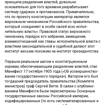
принципа разделения властей, до­вольно
основательно для того време­ни разрабатывает
систему сдержек и противовесов. Примечательно,
что по проекту конституции император является
верховным чиновником Российского правительства,
который «соединяет в особе своей всю испол­
нительную власть». Правовой статус верховного
чиновника, порядок его из­брания, замещения,
взаимоотношений как главы исполнительной власти с
властями законодательной и судебной делают этот
институт весьма похожим на институт президентства.
Первым реальным шагом к консти­туционным
нормам, обеспечивающим разделение властей, стал
Манифест 17 октября 1905 года («Об усовершенство­
вании государственного порядка»). Ав­тором его был
тогдашний председатель правительства (Комитета
министров) граф Сергей Витте. В связи с опублико­
ванием Манифеста были пересмотре­ны Основные
государственные законы Российской империи,
кодифицирован­ные (то есть систематизированные и