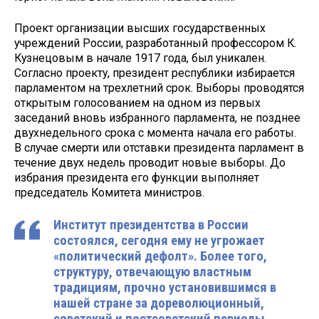
Проект организации высших го­сударственных
учреждений России, разработанный профессором К.
Кузне­цовым в начале 1917 года, был уника­лен.
Согласно проекту, президент ре­спублики избирается
парламентом на трехлетний срок. Выборы проводятся
открытым голосованием на одном из первых
заседаний вновь избранного парламента, не позднее
двухнедель­ного срока с момента начала его ра­боты.
В случае смерти или отставки президента парламент в
течение двух недель проводит новые выборы. До
избрания президента его функции вы­полняет
председатель Комитета мини­стров.
Институт президентства в России
состоялся, сегодня ему не угрожает
«политический дефолт». Более того,
структуру, отвечающую властным
традициям, прочно установившимся в
нашей стране за дореволюционный,