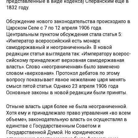
представленные в виде кодекса) Спе­ранским еще в
1832 году.
Обсуждение нового законодатель­ства происходило в
Царском Селе с 7 по 12 апреля 1906 года.
Центральным пунктом обсуждения стала статья 5:
«Император всероссийский есть монарх
самодержавный и неограни­ченный». В новой
редакции статья выглядела так: «Императору всерос­
сийскому принадлежит верховная са­модержавная
власть». Слово «неогра­ниченная» было заменено
словом «вер­ховная». Протокол дебатов по этому
вопросу показывает явное нежелание царя менять
смысл пятой статьи. Од­нако 23 апреля 1906 года
Основные за­коны в новой редакции были приняты.
Отныне власть царя более не была неограниченной.
Хотя ему и принад­лежало право управления «во всем
объеме», законодательную власть он осуществлял в
единстве с Государ­ственным Советом и
Государственной Думой. Но юридическое