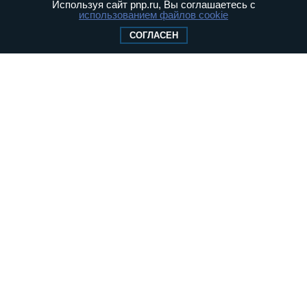
Используя сайт pnp.ru, Вы соглашаетесь с
Видео
Опросы
использованием файлов cookie
Фото
Персоны
Мнения
Регионы
СОГЛАСЕН
Медиацентр
Интервью
Колумнисты
Контакты
Реклама
Вакансии
© «Парламентская газета», 2026 г.
Карта сайта
Электронное периодическое издание
«Парламентская газета» зарегистрировано в
Федеральной службе по надзору в сфере
связи, информационных технологий и
массовых коммуникаций (Роскомнадзор) 05
августа 2011 года. 18+
Свидетельство о регистрации Эл № ФС77-
46097
Учредитель — АНО «Парламентская газета»
Исполняющий обязанности главного