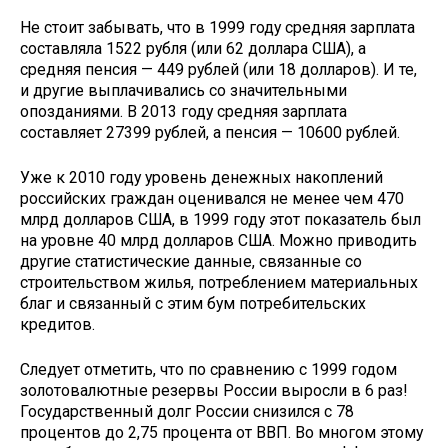
Не стоит забывать, что в 1999 году средняя зарплата
составляла 1522 ру­бля (или 62 доллара США), а
средняя пенсия — 449 рублей (или 18 долларов). И те,
и другие выплачивались со зна­чительными
опозданиями. В 2013 году средняя зарплата
составляет 27399 ру­блей, а пенсия — 10600 рублей.
Уже к 2010 году уровень денежных накоплений
российских граждан оце­нивался не менее чем 470
млрд долла­ров США, в 1999 году этот показатель был
на уровне 40 млрд долларов США. Можно приводить
другие статистиче­ские данные, связанные со
строитель­ством жилья, потреблением матери­альных
благ и связанный с этим бум потребительских
кредитов.
Следует отметить, что по сравне­нию с 1999 годом
золотовалютные резервы России выросли в 6 раз!
Го­сударственный долг России снизился с 78
процентов до 2,75 процента от ВВП. Во многом этому