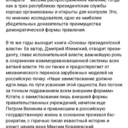
как в трех республиках прези­дентские службы
хорошо организова­ны и открыты для контроля. Это,
по мнению исследователя, одно из наибо­лее
убедительных доказательств пре­имущества
демократической формы правления.
В те же годы выходит книга «Осно­вы президентской
власти». Ее автор, Дмитрий Илимский, отводит прези­
денту, главе исполнительной власти, важнейшую роль
в сохранении взаимоуравновешенной системы всех
ветвей власти. Но он также и предо­стерегает от
механического переноса зарубежных моделей на
российскую почву: «Наше заимствование должно
идти лишь по пути усвоения этой сущ­ности, без погони
за точным подража­нием всем внешним формам».
Кстати, о заимствовании лишь внешней фор­мы
правительственных учреждений, начатом еще
Петром Великим и при­внесшем в российскую
государствен­ную жизнь в основном произвол бю­
рократии, с горечью писал известный историк и
юрист начала века Максим Ковалевский.