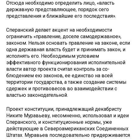
Отсюда необходимо определить лицо, «власть
державную представляющее, порядок сего
представления и ближайшие его последствия».
Сперанский делает акцент на необ­ходимости
ограничить «правление, до­селе самодержавное»,
законом. Нельзя основать правление на законе, если
одна державная власть будет и прини­мать закон, и
исполнять его. Необхо­димым условием
эффективного функ­ционирования исполнительной
власти автор проекта считал контроль за со­
блюдением ею законов, ее единство на всей
территории государства, а также создание системы
сдержек и противо­весов во взаимодействии с
властью законодательной.
Проект конституции, принадлежа­щий декабристу
Никите Муравьеву, несомненно, использовал и идеи
Спе­ранского, и конституционные нормы, уже
действующие в Североамерикан­ских Соединенных
Штатах. Муравьев последовательно придерживается