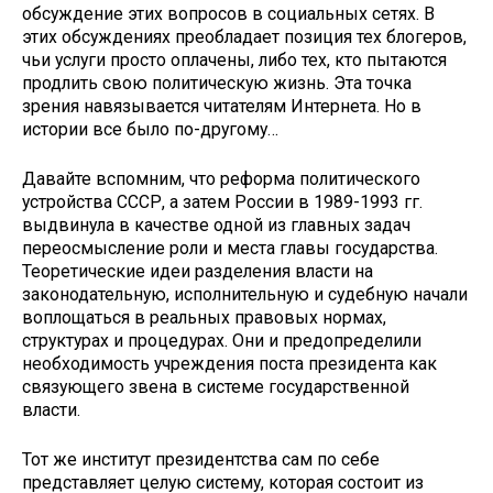
обсуждение этих вопросов в социальных сетях. В
этих обсуждениях преобладает пози­ция тех блогеров,
чьи услуги просто оплачены, либо тех, кто пытаются
продлить свою политическую жизнь. Эта точка
зрения навязывается чита­телям Интернета. Но в
истории все было по-другому…
Давайте вспомним, что реформа политического
устройства СССР, а за­тем России в 1989-1993 гг.
выдвинула в качестве одной из главных задач
переосмысление роли и места главы государства.
Теоретические идеи раз­деления власти на
законодательную, исполнительную и судебную начали
воплощаться в реальных правовых нормах,
структурах и процедурах. Они и предопределили
необходимость уч­реждения поста президента как
связу­ющего звена в системе государствен­ной
власти.
Тот же институт президентства сам по себе
представляет целую систему, которая состоит из