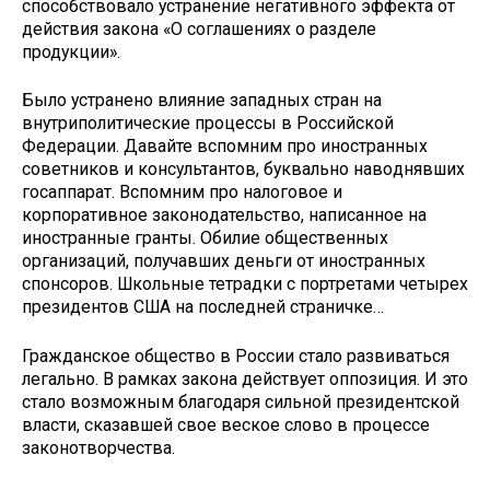
способствова­ло устранение негативного эффекта от
действия закона «О соглашениях о разделе
продукции».
Было устранено влияние западных стран на
внутриполитические процес­сы в Российской
Федерации. Давайте вспомним про иностранных
советни­ков и консультантов, буквально наво­днявших
госаппарат. Вспомним про налоговое и
корпоративное законо­дательство, написанное на
иностран­ные гранты. Обилие общественных
организаций, получавших деньги от иностранных
спонсоров. Школьные тетрадки с портретами четырех
прези­дентов США на последней страничке…
Гражданское общество в России стало развиваться
легально. В рам­ках закона действует оппозиция. И это
стало возможным благодаря сильной президентской
власти, ска­завшей свое веское слово в процессе
законотворчества.