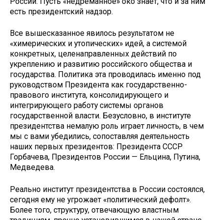
России. Пусть «недреманное» око знает, что и за ним
есть президентский надзор.
Все вышесказанное явилось ре­зультатом не
«химерических и уто­пических» идей, а системой
конкрет­ных, целенаправленных действий по
укреплению и развитию российского общества и
государства. Политика эта проводилась именно под
руководством Президента как государственно-
право­вого института, консолидирующего и
интегрирующего работу системы орга­нов
государственной власти. Безуслов­но, в институте
президентства нема­лую роль играет личность, в чем
мы с вами убедились, сопоставляя деятель­ность
наших первых президентов: Пре­зидента СССР
Горбачева, Президентов России — Ельцина, Путина,
Медведева.
Реально институт президентства в России состоялся,
сегодня ему не угро­жает «политический дефолт».
Более то­го, структуру, отвечающую властным