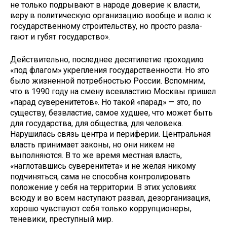
не только подрывают в народе доверие к власти,
веру в политическую органи­зацию вообще и волю к
государствен­ному строительству, но просто разла­
гают и губят государство».
Действительно, последнее десяти­летие проходило
«под флагом» укре­пления государственности. Но это
бы­ло жизненной потребностью России. Вспомним,
что в 1990 году на смену всевластию Москвы пришел
«парад су­веренитетов». Но такой «парад» — это, по
существу, безвластие, самое худшее, что может быть
для государства, для общества, для человека.
Нарушилась связь центра и периферии. Централь­ная
власть принимает законы, но они никем не
выполняются. В то же время местная власть,
«наглотавшись сувере­нитета» и не желая никому
подчинять­ся, сама не способна контролировать
положение у себя на территории. В этих условиях
всюду и во всем насту­пают развал, дезорганизация,
хорошо чувствуют себя только коррупционе­ры,
теневики, преступный мир.