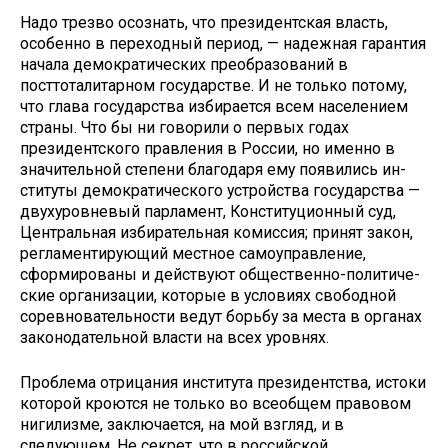
Надо трезво осознать, что пре­зидентская власть,
особенно в пере­ходный период, — надежная гарантия
начала демократических преобразова­ний в
посттоталитарном государстве. И не только потому,
что глава госу­дарства избирается всем населением
страны. Что бы ни говорили о пер­вых годах
президентского правления в России, но именно в
значительной степени благодаря ему появились ин­
ституты демократического устройства государства —
двухуровневый парла­мент, Конституционный суд,
Централь­ная избирательная комиссия; принят закон,
регламентирующий местное самоуправление,
сформированы и действуют общественно-политиче­
ские организации, которые в условиях свободной
соревновательности ведут борьбу за места в органах
законода­тельной власти на всех уровнях.
Проблема отрицания института президентства, истоки
которой кро­ются не только во всеобщем право­вом
нигилизме, заключается, на мой взгляд, и в
следующем. Не секрет, что в российской