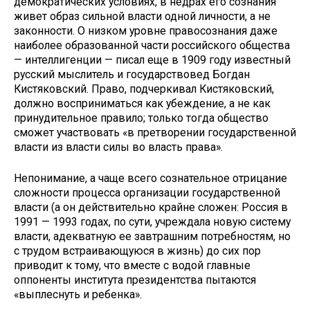
демократических условиях, в недрах его сознания
живет образ сильной власти одной личности, а не
законно­сти. О низком уровне правосознания даже
наиболее образованной части российского общества
— интеллиген­ции — писал еще в 1909 году известный
русский мыслитель и государствовед Богдан
Кистяковский. Право, подчеркивал Кистяковский,
должно восприниматься как убеждение, а не как
принудительное правило; только тогда общество
сможет участвовать «в претворении государственной
вла­сти из власти силы во власть права».
Непонимание, а чаще всего созна­тельное отрицание
сложности про­цесса организации государственной
власти (а он действительно крайне сложен: Россия в
1991 — 1993 годах, по сути, учреждала новую систему
власти, адекватную ее завтрашним потребностям, но
с трудом встраива­ющуюся в жизнь) до сих пор
приводит к тому, что вместе с водой главные
оппоненты института президентства пытаются
«выплеснуть и ребенка».