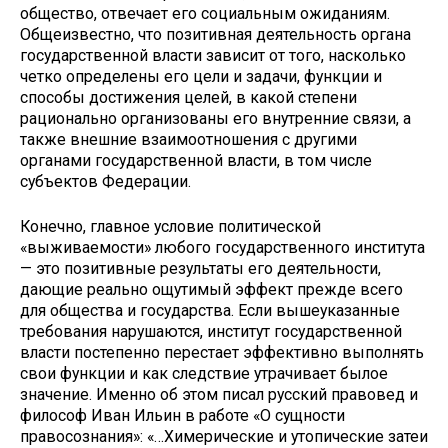
общество, отвечает его социаль­ным ожиданиям.
Общеизвестно, что позитивная деятельность органа
госу­дарственной власти зависит от того, насколько
четко определены его цели и задачи, функции и
способы достиже­ния целей, в какой степени
рациональ­но организованы его внутренние свя­зи, а
также внешние взаимоотношения с другими
органами государственной власти, в том числе
субъектов Феде­рации.
Конечно, главное условие политиче­ской
«выживаемости» любого государ­ственного института
— это позитивные результаты его деятельности,
дающие реально ощутимый эффект прежде всего
для общества и государства. Если вышеуказанные
требования нарушаются, институт государственной
власти постепенно перестает эффек­тивно выполнять
свои функции и как следствие утрачивает былое
значение. Именно об этом писал русский право­вед и
философ Иван Ильин в работе «О сущности
правосознания»: «…Хи­мерические и утопические затеи