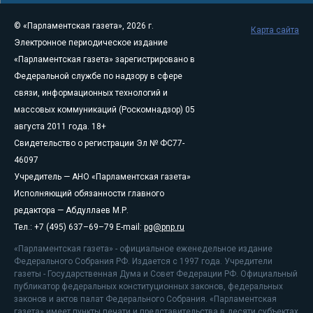
© «Парламентская газета», 2026 г.
Карта сайта
Электронное периодическое издание
«Парламентская газета» зарегистрировано в
Федеральной службе по надзору в сфере
связи, информационных технологий и
массовых коммуникаций (Роскомнадзор) 05
августа 2011 года. 18+
Свидетельство о регистрации Эл № ФС77-
46097
Учредитель — АНО «Парламентская газета»
Исполняющий обязанности главного
редактора — Абдуллаев М.Р.
Тел.: +7 (495) 637–69–79 E-mail:
pg@pnp.ru
«Парламентская газета» - официальное еженедельное издание
Федерального Собрания РФ. Издается с 1997 года. Учредители
газеты - Государственная Дума и Совет Федерации РФ. Официальный
публикатор федеральных конституционных законов, федеральных
законов и актов палат Федерального Собрания. «Парламентская
газета» имеет пункты печати и представительства в десяти субъектах