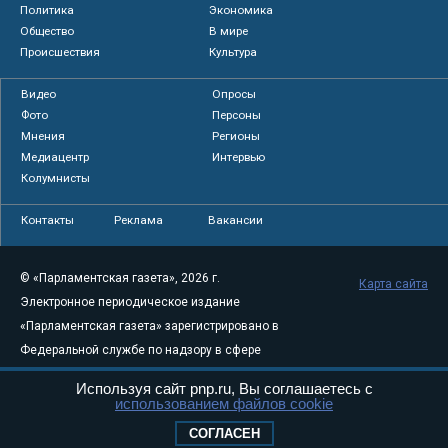
Политика
Экономика
Общество
В мире
Происшествия
Культура
Видео
Опросы
Фото
Персоны
Мнения
Регионы
Медиацентр
Интервью
Колумнисты
Контакты
Реклама
Вакансии
© «Парламентская газета», 2026 г.
Карта сайта
Электронное периодическое издание
«Парламентская газета» зарегистрировано в
Федеральной службе по надзору в сфере
связи, информационных технологий и
Используя сайт pnp.ru, Вы соглашаетесь с
массовых коммуникаций (Роскомнадзор) 05
использованием файлов cookie
августа 2011 года. 18+
СОГЛАСЕН
Свидетельство о регистрации Эл № ФС77-