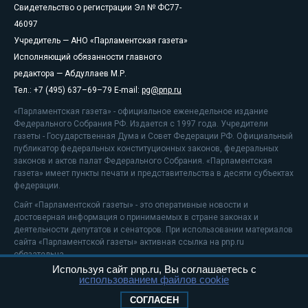
Свидетельство о регистрации Эл № ФС77-
46097
Учредитель — АНО «Парламентская газета»
Исполняющий обязанности главного
редактора — Абдуллаев М.Р.
Тел.: +7 (495) 637–69–79 E-mail:
pg@pnp.ru
«Парламентская газета» - официальное еженедельное издание
Федерального Собрания РФ. Издается с 1997 года. Учредители
газеты - Государственная Дума и Совет Федерации РФ. Официальный
публикатор федеральных конституционных законов, федеральных
законов и актов палат Федерального Собрания. «Парламентская
газета» имеет пункты печати и представительства в десяти субъектах
федерации.
Сайт «Парламентской газеты» - это оперативные новости и
достоверная информация о принимаемых в стране законах и
деятельности депутатов и сенаторов. При использовании материалов
сайта «Парламентской газеты» активная ссылка на pnp.ru
обязательна.
Используя сайт pnp.ru, Вы соглашаетесь с
На информационном ресурсе применяются
рекомендательные
использованием файлов cookie
технологии
Положение о защите персональных данных
СОГЛАСЕН