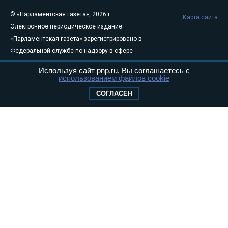
© «Парламентская газета», 2026 г.
Карта сайта
Электронное периодическое издание
«Парламентская газета» зарегистрировано в
Федеральной службе по надзору в сфере
связи, информационных технологий и
Используя сайт pnp.ru, Вы соглашаетесь с
массовых коммуникаций (Роскомнадзор) 05
использованием файлов cookie
августа 2011 года. 18+
СОГЛАСЕН
Свидетельство о регистрации Эл № ФС77-
46097
Учредитель — АНО «Парламентская газета»
Исполняющий обязанности главного
редактора — Абдуллаев М.Р.
Тел.: +7 (495) 637–69–79 E-mail:
pg@pnp.ru
«Парламентская газета» - официальное еженедельное издание
Федерального Собрания РФ. Издается с 1997 года. Учредители
газеты - Государственная Дума и Совет Федерации РФ. Официальный
публикатор федеральных конституционных законов, федеральных
законов и актов палат Федерального Собрания. «Парламентская
газета» имеет пункты печати и представительства в десяти субъектах