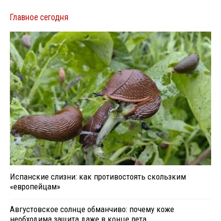
Главное сегодня
Испанские слизни: как противостоять скользким
«европейцам»
Августовское солнце обманчиво: почему коже
необходима защита даже в конце лета