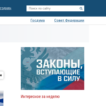
егодня»
Госдума
Совет Федерации
я
Авто
Недвижимость
Технологии
иза
Интересное за неделю