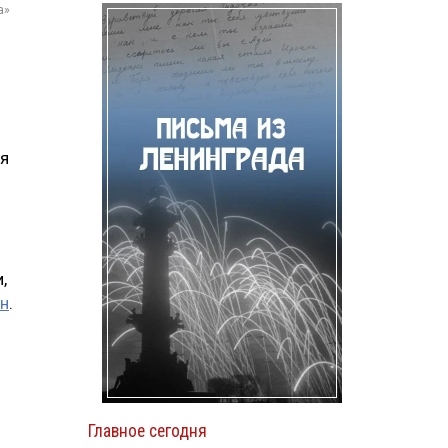
а»
ю
ся
,
н
.
Главное сегодня