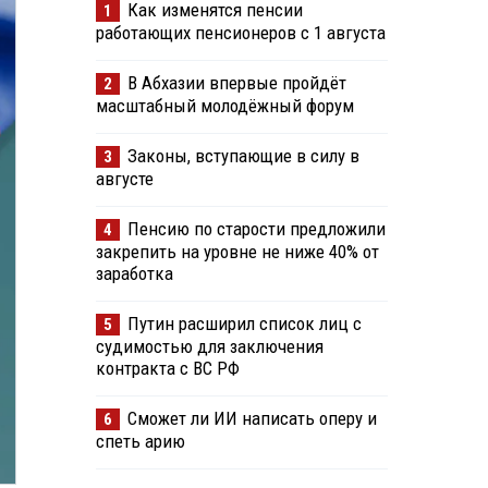
Как изменятся пенсии
1
работающих пенсионеров с 1 августа
В Абхазии впервые пройдёт
2
масштабный молодёжный форум
Законы, вступающие в силу в
3
августе
Пенсию по старости предложили
4
закрепить на уровне не ниже 40% от
заработка
Путин расширил список лиц с
5
судимостью для заключения
контракта с ВС РФ
Сможет ли ИИ написать оперу и
6
спеть арию