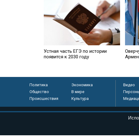
Устная часть ЕГЭ по истории
Оверч
появится к 2030 году
Армен
Политика
Экономика
Видео
Общество
В мире
Персон
Происшествия
Культура
Медиац
© «Парламентская газета», 2026 г.
Испо
Электронное периодическое издание «Парламентская газета» за
Федеральной службе по надзору в сфере связи, информационных
массовых коммуникаций (Роскомнадзор) 05 августа 2011 года. 1