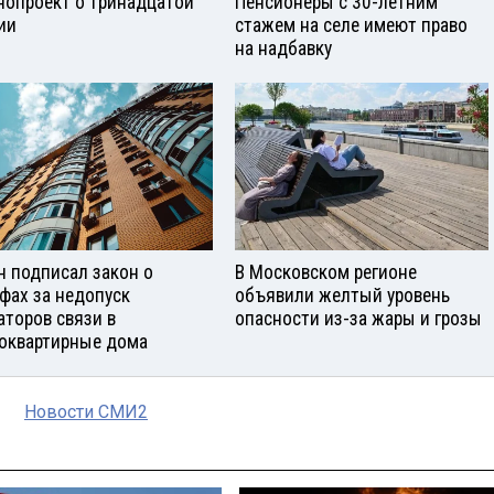
нопроект о тринадцатой
Пенсионеры с 30-летним
ии
стажем на селе имеют право
на надбавку
н подписал закон о
В Московском регионе
фах за недопуск
объявили желтый уровень
аторов связи в
опасности из-за жары и грозы
оквартирные дома
Новости СМИ2