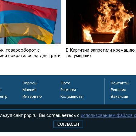
ук: товарооборот с
В Киргизии запретили кремацию
ией сократился на две трети
тел умерших
Опросы
Фото
Контакты
ы
Мнения
Регионы
Реклама
ентр
Интервью
Колумнисты
Вакансии
льзуя сайт pnp.ru, Вы соглашаетесь с
использованием файлов c
регистрировано в
СОГЛАСЕН
 технологий и
8+