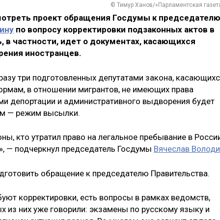
© Тимур Ханов/«Парламентская газет
мотреть проект обращения Госдумы к председател
ину
по вопросу корректировки подзаконных актов в
, в частности, идет о документах, касающихся
рения иностранцев.
разу три подготовленных депутатами закона, касающих
рмам, в отношении мигрантов, не имеющих права
ами депортации и административного выдворения будет
им — режим высылки.
ны, кто утратил право на легальное пребывание в России
», — подчеркнул председатель Госдумы
Вячеслав Володи
дготовить обращение к председателю Правительства.
буют корректировки, есть вопросы в рамках ведомств,
х из них уже говорили: экзамены по русскому языку и