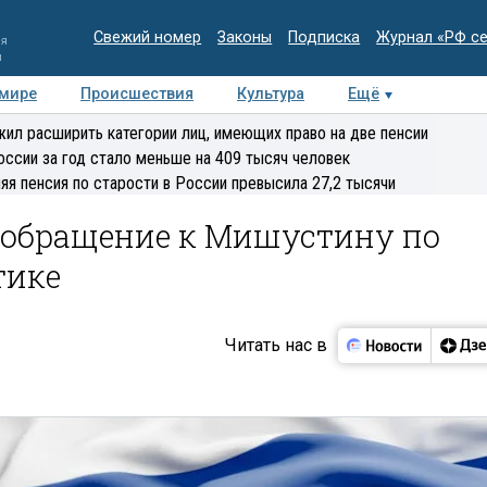
Свежий номер
Законы
Подписка
Журнал «РФ с
ия
и
 мире
Происшествия
Культура
Ещё
Медиацентр
Интервью
Колумнисты
Делова
ил расширить категории лиц, имеющих право на две пенсии
эксперт
оссии за год стало меньше на 409 тысяч человек
яя пенсия по старости в России превысила 27,2 тысячи
 обращение к Мишустину по
тике
Читать нас в