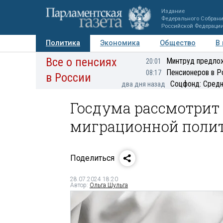
Издание
Федерального Собран
Российской Федераци
Политика
Экономика
Общество
В
Все о пенсиях
Фото
Авторы
Персоны
Мнения
Регионы
Минтруд предлож
20:01
Пенсионеров в Р
08:17
в России
Соцфонд: Средн
два дня назад
Госдума рассмотрит
миграционной поли
Поделиться
28.07.2024 18:20
Автор:
Ольга Шульга