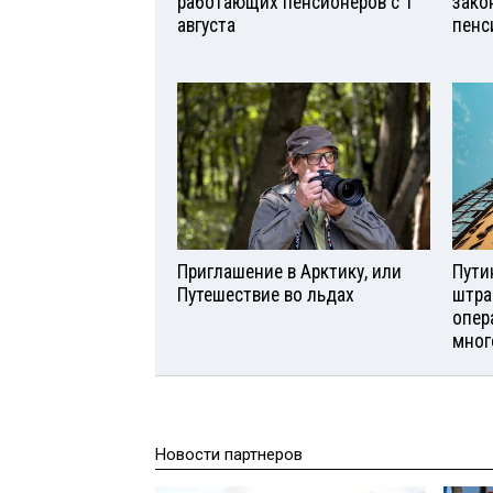
работающих пенсионеров с 1
зако
августа
пенс
Приглашение в Арктику, или
Пути
Путешествие во льдах
штра
опер
мног
Новости партнеров