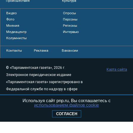
Происшествия
Культура
Видео
Опросы
Фото
Персоны
Мнения
Регионы
Медиацентр
Интервью
Колумнисты
Контакты
Реклама
Вакансии
© «Парламентская газета», 2026 г.
Карта сайта
Электронное периодическое издание
«Парламентская газета» зарегистрировано в
Федеральной службе по надзору в сфере
связи, информационных технологий и
Используя сайт pnp.ru, Вы соглашаетесь с
массовых коммуникаций (Роскомнадзор) 05
использованием файлов cookie
августа 2011 года. 18+
СОГЛАСЕН
Свидетельство о регистрации Эл № ФС77-
46097
Учредитель — АНО «Парламентская газета»