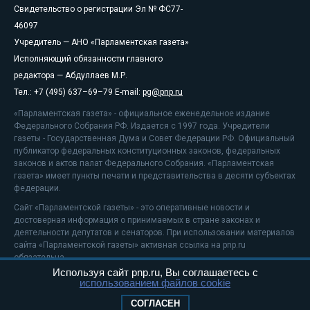
Свидетельство о регистрации Эл № ФС77-
46097
Учредитель — АНО «Парламентская газета»
Исполняющий обязанности главного
редактора — Абдуллаев М.Р.
Тел.: +7 (495) 637–69–79 E-mail:
pg@pnp.ru
«Парламентская газета» - официальное еженедельное издание
Федерального Собрания РФ. Издается с 1997 года. Учредители
газеты - Государственная Дума и Совет Федерации РФ. Официальный
публикатор федеральных конституционных законов, федеральных
законов и актов палат Федерального Собрания. «Парламентская
газета» имеет пункты печати и представительства в десяти субъектах
федерации.
Сайт «Парламентской газеты» - это оперативные новости и
достоверная информация о принимаемых в стране законах и
деятельности депутатов и сенаторов. При использовании материалов
сайта «Парламентской газеты» активная ссылка на pnp.ru
обязательна.
Используя сайт pnp.ru, Вы соглашаетесь с
На информационном ресурсе применяются
рекомендательные
использованием файлов cookie
технологии
Положение о защите персональных данных
СОГЛАСЕН