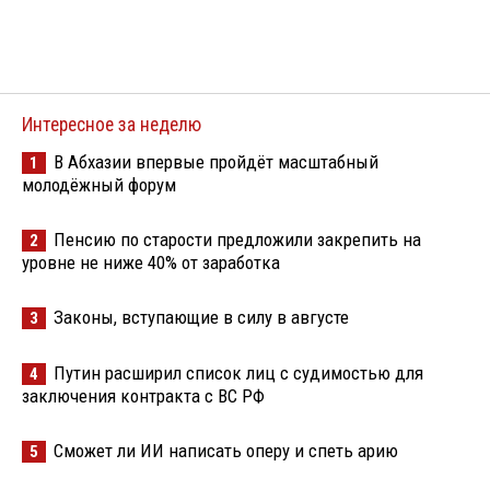
Интересное за неделю
В Абхазии впервые пройдёт масштабный
1
молодёжный форум
Пенсию по старости предложили закрепить на
2
уровне не ниже 40% от заработка
Законы, вступающие в силу в августе
3
Путин расширил список лиц с судимостью для
4
заключения контракта с ВС РФ
Сможет ли ИИ написать оперу и спеть арию
5