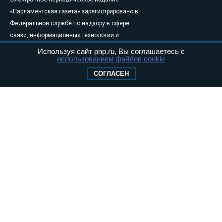
«Парламентская газета» зарегистрировано в
Федеральной службе по надзору в сфере
связи, информационных технологий и
массовых коммуникаций (Роскомнадзор) 05
Используя сайт pnp.ru, Вы соглашаетесь с
использованием файлов cookie
августа 2011 года. 18+
Свидетельство о регистрации Эл № ФС77-
СОГЛАСЕН
46097
Учредитель — АНО «Парламентская газета»
Исполняющий обязанности главного
редактора — Абдуллаев М.Р.
Тел.: +7 (495) 637–69–79 E-mail:
pg@pnp.ru
«Парламентская газета» - официальное еженедельное издание
Федерального Собрания РФ. Издается с 1997 года. Учредители
газеты - Государственная Дума и Совет Федерации РФ. Официальный
публикатор федеральных конституционных законов, федеральных
законов и актов палат Федерального Собрания. «Парламентская
газета» имеет пункты печати и представительства в десяти субъектах
федерации.
Сайт «Парламентской газеты» - это оперативные новости и
достоверная информация о принимаемых в стране законах и