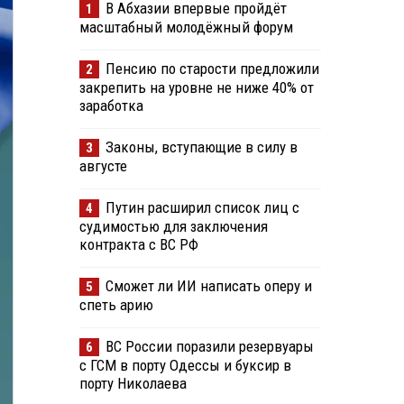
В Абхазии впервые пройдёт
1
масштабный молодёжный форум
Пенсию по старости предложили
2
закрепить на уровне не ниже 40% от
заработка
Законы, вступающие в силу в
3
августе
Путин расширил список лиц с
4
судимостью для заключения
контракта с ВС РФ
Сможет ли ИИ написать оперу и
5
спеть арию
ВС России поразили резервуары
6
с ГСМ в порту Одессы и буксир в
порту Николаева