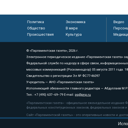
Политика
Экономика
Видео
Общество
В мире
Персон
Происшествия
Культура
Медиац
© «Парламентская газета», 2026 г.
Электронное периодическое издание «Парламентская газета» за
Федеральной службе по надзору в сфере связи, информационных
массовых коммуникаций (Роскомнадзор) 05 августа 2011 года. 1
Свидетельство о регистрации Эл № ФС77-46097
Учредитель — АНО «Парламентская газета»
Исполняющий обязанности главного редактора — Абдуллаев М.Р
Тел.: +7 (495) 637–69–79 E-mail:
pg@pnp.ru
«Парламентская газета» - официальное еженедельное издание Фе
федеральных конституционных законов, федеральных законов и а
Сайт «Парламентской газеты» - это оперативные новости и дост
«Парламентской газеты» активная ссылка на pnp.ru обязательна.
Испо
На информационном ресурсе применяются
рекомендательные т