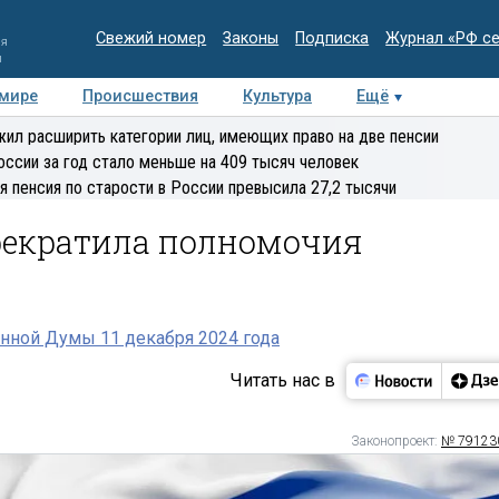
Свежий номер
Законы
Подписка
Журнал «РФ с
ия
и
 мире
Происшествия
Культура
Ещё
Медиацентр
Интервью
Колумнисты
Делова
ил расширить категории лиц, имеющих право на две пенсии
эксперт
оссии за год стало меньше на 409 тысяч человек
я пенсия по старости в России превысила 27,2 тысячи
рекратила полномочия
нной Думы 11 декабря 2024 года
Читать нас в
Законопроект:
№ 79123