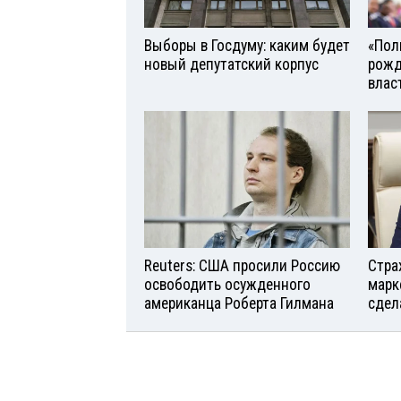
Выборы в Госдуму: каким будет
«Поль
новый депутатский корпус
рожд
влас
Reuters: США просили Россию
Стра
освободить осужденного
марк
американца Роберта Гилмана
сдел