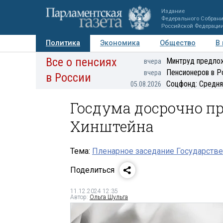
Издание
Федерального Собран
Российской Федераци
Политика
Экономика
Общество
В
Все о пенсиях
Фото
Авторы
Персоны
Мнения
Регионы
Минтруд предлож
вчера
Пенсионеров в Р
вчера
в России
Соцфонд: Средня
05.08.2026
Госдума досрочно п
Хинштейна
Тема:
Пленарное заседание Государстве
Поделиться
11.12.2024 12:35
Автор:
Ольга Шульга