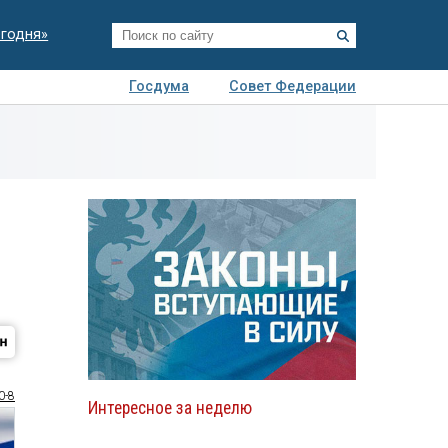
егодня»
Госдума
Совет Федерации
я
Авто
Недвижимость
Технологии
иза
0-8
Интересное за неделю