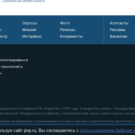
Опросы
Фото
Контакты
ы
Мнения
Регионы
Реклама
ентр
Интервью
Колумнисты
Вакансии
регистрировано в
 технологий и
8+
.
дерального Собрания РФ. Издается с 1997 года. Учредители газеты - Государств
ктов палат Федерального Собрания. «Парламентская газета» имеет пункты печати
оверная информация о принимаемых в стране законах и деятельности депутатов и
льзуя сайт pnp.ru, Вы соглашаетесь с
использованием файлов c
ехнологии