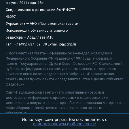
августа 2011 года. 18+
Свидетельство о регистрации Эл № ФС77-
46097
Учредитель — АНО «Парламентская газета»
Исполняющий обязанности главного
редактора — Абдуллаев М.Р.
Тел.: +7 (495) 637–69–79 E-mail:
pg@pnp.ru
«Парламентская газета» - официальное еженедельное издание
Федерального Собрания РФ. Издается с 1997 года. Учредители
газеты - Государственная Дума и Совет Федерации РФ. Официальный
публикатор федеральных конституционных законов, федеральных
законов и актов палат Федерального Собрания. «Парламентская
газета» имеет пункты печати и представительства в десяти субъектах
федерации.
Сайт «Парламентской газеты» - это оперативные новости и
достоверная информация о принимаемых в стране законах и
деятельности депутатов и сенаторов. При использовании материалов
сайта «Парламентской газеты» активная ссылка на pnp.ru
обязательна.
Используя сайт pnp.ru, Вы соглашаетесь с
На информационном ресурсе применяются
рекомендательные
использованием файлов cookie
технологии