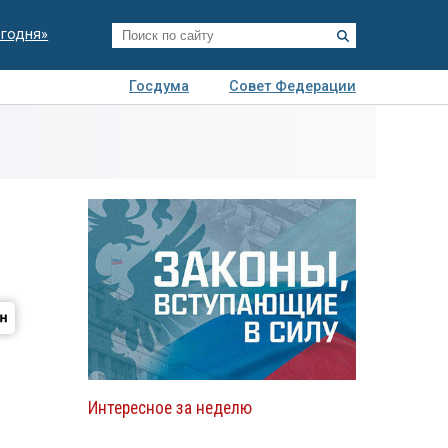
егодня»
Госдума
Совет Федерации
я
Авто
Недвижимость
Технологии
иза
Интересное за неделю