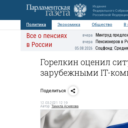
Издание
Федерального Собран
Российской Федераци
Политика
Экономика
Общество
В
Все о пенсиях
Фото
Авторы
Персоны
Мнения
Регионы
Минтруд предлож
вчера
Пенсионеров в Р
вчера
в России
Соцфонд: Средня
05.08.2026
Горелкин оценил си
зарубежными IT-ко
Поделиться
12.03.2021 12:19
Автор:
Тамила Аскерова