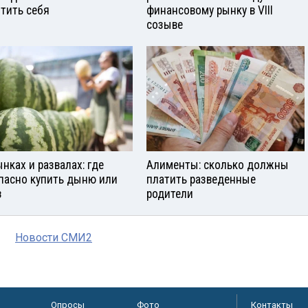
тить себя
финансовому рынку в VIII
созыве
ынках и развалах: где
Алименты: сколько должны
пасно купить дыню или
платить разведенные
з
родители
Новости СМИ2
Опросы
Фото
Контакты