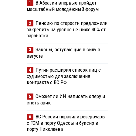
В Абхазии впервые пройдёт
1
масштабный молодёжный форум
Пенсию по старости предложили
2
закрепить на уровне не ниже 40% от
заработка
Законы, вступающие в силу в
3
августе
Путин расширил список лиц с
4
судимостью для заключения
контракта с ВС РФ
Сможет ли ИИ написать оперу и
5
спеть арию
ВС России поразили резервуары
6
с ГСМ в порту Одессы и буксир в
порту Николаева