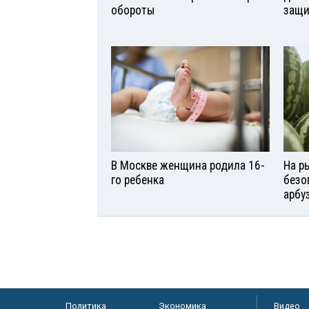
обороты
защи
В Москве женщина родила 16-
На р
го ребенка
безо
арбу
Политика
Экономика
Видео