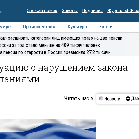
Свежий номер
Законы
Подписка
Журнал «РФ с
ия
и
 мире
Происшествия
Культура
Ещё
Медиацентр
Интервью
Колумнисты
Делова
ил расширить категории лиц, имеющих право на две пенсии
эксперт
оссии за год стало меньше на 409 тысяч человек
я пенсия по старости в России превысила 27,2 тысячи
туацию с нарушением закона
мпаниями
Читать нас в