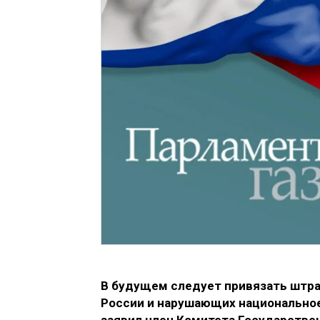
В будущем следует привязать штра
России и нарушающих национальное