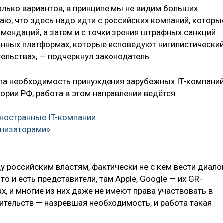
олько вариантов, в принципе мы не видим больших
аю, что здесь надо идти с российских компаний, которы
мендаций, а затем и с точки зрения штрафных санкций
анных платформах, которые исповедуют нигилистически
ельства», — подчеркнул законодатель.
рела необходимость принуждения зарубежных IT-компани
рии РФ, работа в этом направлении ведётся.
иностранные IT-компании
низаторами»
ду российским властям, фактически не с кем вести диало
то и есть представители, там Apple, Google — их GR-
, и многие из них даже не имеют права участвовать в
ительств — назревшая необходимость, и работа такая