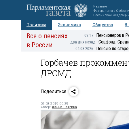
Издание
Федерального Собран
Российской Федераци
Политика
Экономика
Общество
В
Все о пенсиях
Фото
Авторы
Персоны
Мнения
Регионы
Пенсионеров в Р
08:17
Соцфонд: Средн
два дня назад
в России
Пенсию по старо
04.08.2026
Горбачев прокоммен
ДРСМД
Поделиться
02.08.2019 00:39
Автор:
Жанна Звягина