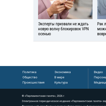
Эксперты призвали не ждать
Рак л
новую волну блокировок VPN
можн
осенью
вовр
Политика
Экономика
Видео
Общество
В мире
Персон
Происшествия
Культура
Медиац
© «Парламентская газета», 2026 г.
Электронное периодическое издание «Парламентская газета» за