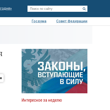
егодня»
Госдума
Совет Федерации
я
Авто
Недвижимость
Технологии
иза
я
Интересное за неделю