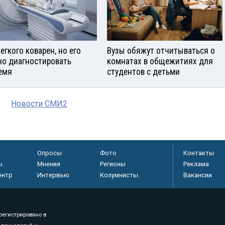
егкого коварен, но его
Вузы обяжут отчитываться о
о диагностировать
комнатах в общежитиях для
емя
студентов с детьми
Новости СМИ2
Опросы
Фото
Контакты
ы
Мнения
Регионы
Реклама
ентр
Интервью
Колумнисты
Вакансии
регистрировано в