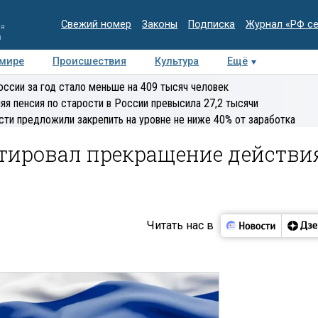
Свежий номер
Законы
Подписка
Журнал «РФ с
ия
и
 мире
Происшествия
Культура
Ещё
Медиацентр
Интервью
Колумнисты
Делова
оссии за год стало меньше на 409 тысяч человек
эксперт
яя пенсия по старости в России превысила 27,2 тысячи
сти предложили закрепить на уровне не ниже 40% от заработка
тировал прекращение действи
Читать нас в