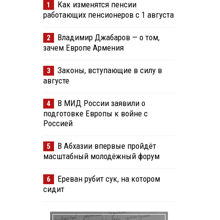
Как изменятся пенсии
1
работающих пенсионеров с 1 августа
Владимир Джабаров — о том,
2
зачем Европе Армения
Законы, вступающие в силу в
3
августе
В МИД России заявили о
4
подготовке Европы к войне с
Россией
В Абхазии впервые пройдёт
5
масштабный молодёжный форум
Ереван рубит сук, на котором
6
сидит