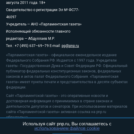
августа 2011 года. 18+
Свидетельство о регистрации Эл № ФС77-
46097
Учредитель — АНО «Парламентская газета»
Исполняющий обязанности главного
редактора — Абдуллаев М.Р.
Тел.: +7 (495) 637–69–79 E-mail:
pg@pnp.ru
«Парламентская газета» - официальное еженедельное издание
Федерального Собрания РФ. Издается с 1997 года. Учредители
газеты - Государственная Дума и Совет Федерации РФ. Официальный
публикатор федеральных конституционных законов, федеральных
законов и актов палат Федерального Собрания. «Парламентская
газета» имеет пункты печати и представительства в десяти субъектах
федерации.
Сайт «Парламентской газеты» - это оперативные новости и
достоверная информация о принимаемых в стране законах и
деятельности депутатов и сенаторов. При использовании материалов
сайта «Парламентской газеты» активная ссылка на pnp.ru
обязательна.
Используя сайт pnp.ru, Вы соглашаетесь с
На информационном ресурсе применяются
рекомендательные
использованием файлов cookie
технологии