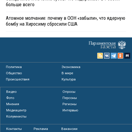
больше всего
Атомное молчание: почему в ООН «забыли», что ядерную
бомбу на Хиросиму сбросили США
Политика
Экономика
Общество
В мире
Происшествия
Культура
Видео
Опросы
Фото
Персоны
Мнения
Регионы
Медиацентр
Интервью
Колумнисты
Контакты
Реклама
Вакансии