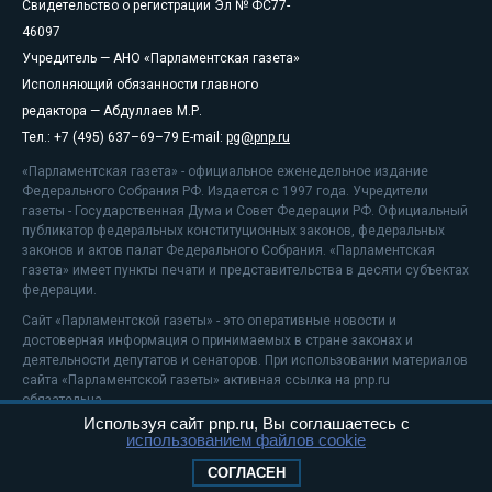
Свидетельство о регистрации Эл № ФС77-
46097
Учредитель — АНО «Парламентская газета»
Исполняющий обязанности главного
редактора — Абдуллаев М.Р.
Тел.: +7 (495) 637–69–79 E-mail:
pg@pnp.ru
«Парламентская газета» - официальное еженедельное издание
Федерального Собрания РФ. Издается с 1997 года. Учредители
газеты - Государственная Дума и Совет Федерации РФ. Официальный
публикатор федеральных конституционных законов, федеральных
законов и актов палат Федерального Собрания. «Парламентская
газета» имеет пункты печати и представительства в десяти субъектах
федерации.
Сайт «Парламентской газеты» - это оперативные новости и
достоверная информация о принимаемых в стране законах и
деятельности депутатов и сенаторов. При использовании материалов
сайта «Парламентской газеты» активная ссылка на pnp.ru
обязательна.
Используя сайт pnp.ru, Вы соглашаетесь с
На информационном ресурсе применяются
рекомендательные
использованием файлов cookie
технологии
Положение о защите персональных данных
СОГЛАСЕН