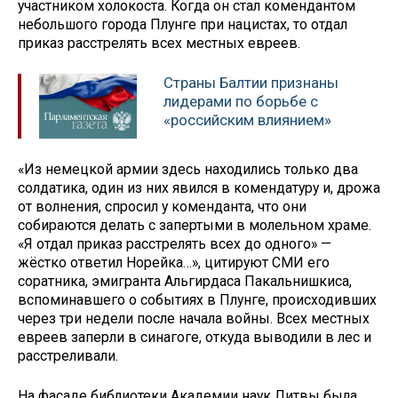
участником холокоста. Когда он стал комендантом
небольшого города Плунге при нацистах, то отдал
приказ расстрелять всех местных евреев.
Страны Балтии признаны
лидерами по борьбе с
«российским влиянием»
«Из немецкой армии здесь находились только два
солдатика, один из них явился в комендатуру и, дрожа
от волнения, спросил у коменданта, что они
собираются делать с запертыми в молельном храме.
«Я отдал приказ расстрелять всех до одного» —
жёстко ответил Норейка…», цитируют СМИ его
соратника, эмигранта Альгирдаса Пакальнишкиса,
вспоминавшего о событиях в Плунге, происходивших
через три недели после начала войны. Всех местных
евреев заперли в синагоге, откуда выводили в лес и
расстреливали.
На фасаде библиотеки Академии наук Литвы была