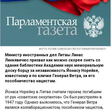
ФОТО: FLICKR.COM/EU2017EE ESTONIAN PRESIDENCY
Министр иностранных дел Литвы Линас
Линкявичюс призвал как можно скорее снять со
здания библиотеки Академии наук мемориальную
доску борцу за независимость Йонасу Норейке,
известному и по кличке Генерал Ветра, за его
пособничество нацистам.
Йонаса Норейку в Литве считали героем, погибшим
от рук «советских оккупантов». Он был расстрелян в
1947 году. Однако выяснилось, что Генерал Ветра
являлся коллаборационистом, пособником нацистов,