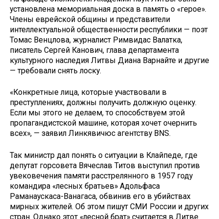
установлена мемориальная доска в память о «герое».
Члены еврейской общины и представители
интеллектуальной общественности республики — поэт
Томас Венцлова, журналист Римвидас Валатка,
писатель Сергей Канович, глава департамента
культурного наследия Литвы Диана Варнайте и другие
— требовали снять лоску.
«Конкретные лица, которые участвовали в
преступлениях, должны получить должную оценку.
Если мы этого не делаем, то способствуем этой
пропагандистской машине, которая хочет очернить
всех», — заявил Линкявичюс агентству BNS.
Так министр дал понять о ситуации в Клайпеде, где
депутат горсовета Вячеслав Титов выступил против
увековечения памяти расстрелянного в 1957 году
командира «лесных братьев» Адольфаса
Раманаускаса-Ванагаса, обвинив его в убийствах
мирных жителей. Об этом пишут СМИ России и других
стран. Однако этот «лесной брат» считается в Литве