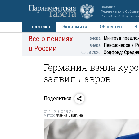
Издание
Федерального Собран
Российской Федераци
Политика
Экономика
Общество
В
Все о пенсиях
Фото
Авторы
Персоны
Мнения
Регионы
Минтруд предлож
вчера
Пенсионеров в Р
вчера
в России
Соцфонд: Средня
05.08.2026
Германия взяла курс
заявил Лавров
Поделиться
01.10.2020 19:27
Автор:
Жанна Звягина