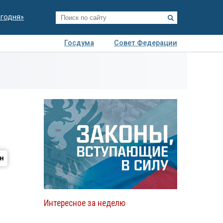
егодня»
Госдума
Совет Федерации
я
Авто
Недвижимость
Технологии
иза
Интересное за неделю