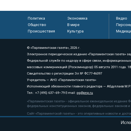
Политика
Экономика
Видео
Общество
В мире
Персон
Происшествия
Культура
Медиац
© «Парламентская газета», 2026 г.
Электронное периодическое издание «Парламентская газета» за
Федеральной службе по надзору в сфере связи, информационных
массовых коммуникаций (Роскомнадзор) 05 августа 2011 года. 1
Свидетельство о регистрации Эл № ФС77-46097
Учредитель — АНО «Парламентская газета»
Исполняющий обязанности главного редактора — Абдуллаев М.Р
Тел.: +7 (495) 637–69–79 E-mail:
pg@pnp.ru
«Парламентская газета» - официальное еженедельное издание Фе
федеральных конституционных законов, федеральных законов и а
Сайт «Парламентской газеты» - это оперативные новости и дост
«Парламентской газеты» активная ссылка на pnp.ru обязательна.
Испо
На информационном ресурсе применяются
рекомендательные т
Положение о защите персональных данных