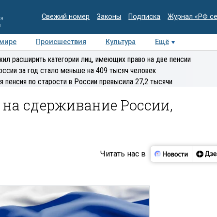
Свежий номер
Законы
Подписка
Журнал «РФ с
ия
и
 мире
Происшествия
Культура
Ещё
Медиацентр
Интервью
Колумнисты
Делова
ил расширить категории лиц, имеющих право на две пенсии
эксперт
оссии за год стало меньше на 409 тысяч человек
я пенсия по старости в России превысила 27,2 тысячи
 на сдерживание России,
Читать нас в