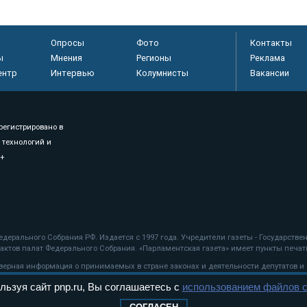
Опросы
Фото
Контакты
ы
Мнения
Регионы
Реклама
ентр
Интервью
Колумнисты
Вакансии
регистрировано в
 технологий и
8+
.
дерального Собрания РФ. Издается с 1997 года. Учредители газеты - Государств
ктов палат Федерального Собрания. «Парламентская газета» имеет пункты печати
оверная информация о принимаемых в стране законах и деятельности депутатов и
льзуя сайт pnp.ru, Вы соглашаетесь с
использованием файлов c
ехнологии