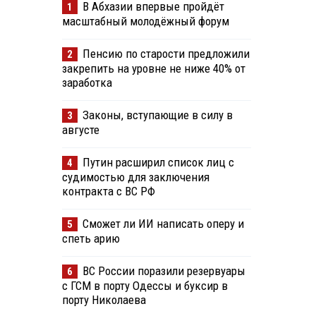
В Абхазии впервые пройдёт
1
масштабный молодёжный форум
Пенсию по старости предложили
2
закрепить на уровне не ниже 40% от
заработка
Законы, вступающие в силу в
3
августе
Путин расширил список лиц с
4
судимостью для заключения
контракта с ВС РФ
Сможет ли ИИ написать оперу и
5
спеть арию
ВС России поразили резервуары
6
с ГСМ в порту Одессы и буксир в
порту Николаева