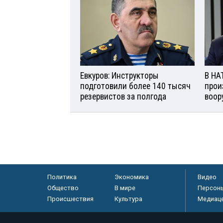
Евкуров: Инструкторы
В НА
подготовили более 140 тысяч
прои
резервистов за полгода
воор
Политика
Экономика
Видео
Общество
В мире
Персон
Происшествия
Культура
Медиац