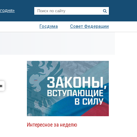
егодня»
Госдума
Совет Федерации
я
Авто
Недвижимость
Технологии
иза
Интересное за неделю