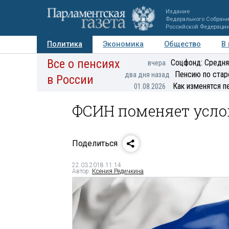
Издание
Федерального Собран
Российской Федераци
Политика
Экономика
Общество
В
Все о пенсиях
Фото
Авторы
Персоны
Мнения
Регионы
Соцфонд: Средня
вчера
Пенсию по стар
два дня назад
в России
Как изменятся п
01.08.2026
ФСИН поменяет усло
Поделиться
22.03.2018 11:14
Автор:
Ксения Редичкина