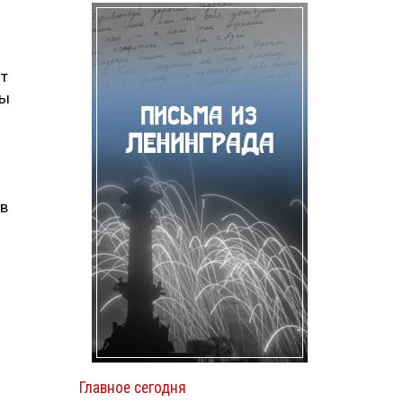
от
бы
ов
Главное сегодня