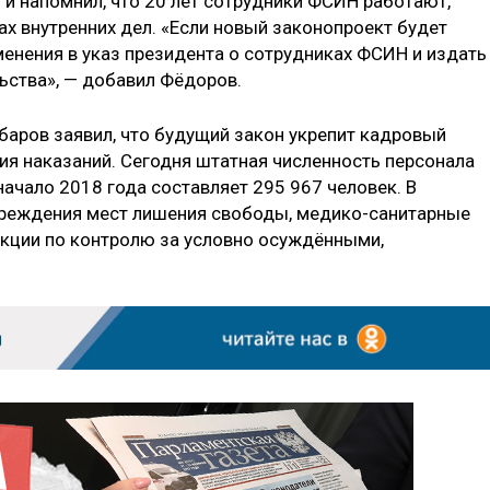
и напомнил, что 20 лет сотрудники ФСИН работают,
х внутренних дел. «Если новый законопроект будет
менения в указ президента о сотрудниках ФСИН и издать
ьства», — добавил Фёдоров.
аров заявил, что будущий закон укрепит кадровый
я наказаний. Сегодня штатная численность персонала
ачало 2018 года составляет 295 967 человек. В
реждения мест лишения свободы, медико-санитарные
екции по контролю за условно осуждёнными,