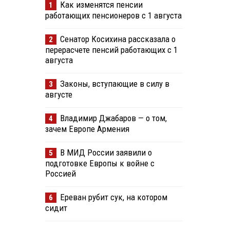
Как изменятся пенсии
1
работающих пенсионеров с 1 августа
Сенатор Косихина рассказала о
2
перерасчете пенсий работающих с 1
августа
Законы, вступающие в силу в
3
августе
Владимир Джабаров — о том,
4
зачем Европе Армения
В МИД России заявили о
5
подготовке Европы к войне с
Россией
Ереван рубит сук, на котором
6
сидит