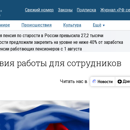
Свежий номер
Законы
Подписка
Журнал «РФ с
ия
и
 мире
Происшествия
Культура
Ещё
Медиацентр
Интервью
Колумнисты
Делова
я пенсия по старости в России превысила 27,2 тысячи
эксперт
ости предложили закрепить на уровне не ниже 40% от заработка
енсии работающих пенсионеров с 1 августа
вия работы для сотрудников
Читать нас в