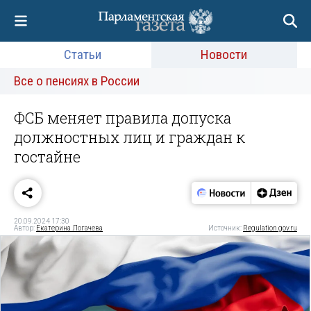
Статьи
Новости
Все о пенсиях в России
ФСБ меняет правила допуска
должностных лиц и граждан ‎к
гостайне
20.09.2024 17:30
Автор:
Екатерина Логачева
Источник:
Regulation.gov.ru