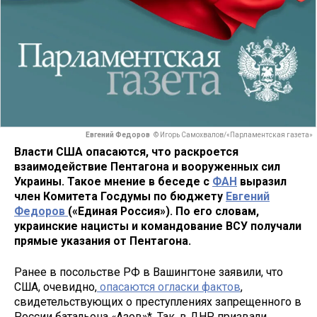
Евгений Федоров
© Игорь Самохвалов/«Парламентская газета»
Власти США опасаются, что раскроется
взаимодействие Пентагона и вооруженных сил
Украины. Такое мнение в беседе с
ФАН
выразил
член Комитета Госдумы по бюджету
Евгений
Федоров
(«Единая Россия»). По его словам,
украинские нацисты и командование ВСУ получали
прямые указания от Пентагона.
Ранее в посольстве РФ в Вашингтоне заявили, что
США, очевидно,
опасаются огласки фактов
,
свидетельствующих о преступлениях запрещенного в
России батальона «Азов»*. Так, в ДНР призвали