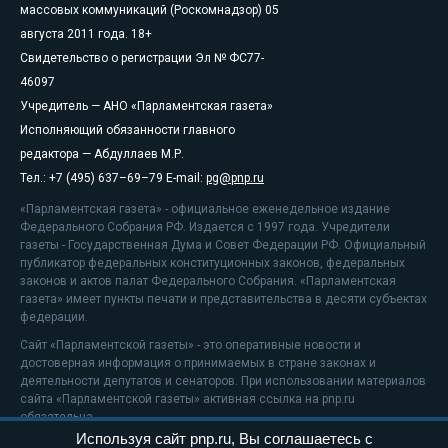
массовых коммуникаций (Роскомнадзор) 05
августа 2011 года. 18+
Свидетельство о регистрации Эл № ФС77-
46097
Учредитель — АНО «Парламентская газета»
Исполняющий обязанности главного
редактора — Абдуллаев М.Р.
Тел.: +7 (495) 637–69–79 E-mail:
pg@pnp.ru
«Парламентская газета» - официальное еженедельное издание
Федерального Собрания РФ. Издается с 1997 года. Учредители
газеты - Государственная Дума и Совет Федерации РФ. Официальный
публикатор федеральных конституционных законов, федеральных
законов и актов палат Федерального Собрания. «Парламентская
газета» имеет пункты печати и представительства в десяти субъектах
федерации.
Сайт «Парламентской газеты» - это оперативные новости и
достоверная информация о принимаемых в стране законах и
деятельности депутатов и сенаторов. При использовании материалов
сайта «Парламентской газеты» активная ссылка на pnp.ru
обязательна.
Используя сайт pnp.ru, Вы соглашаетесь с
На информационном ресурсе применяются
рекомендательные