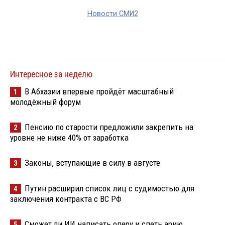
Новости СМИ2
Интересное за неделю
В Абхазии впервые пройдёт масштабный
1
молодёжный форум
Пенсию по старости предложили закрепить на
2
уровне не ниже 40% от заработка
Законы, вступающие в силу в августе
3
Путин расширил список лиц с судимостью для
4
заключения контракта с ВС РФ
Сможет ли ИИ написать оперу и спеть арию
5