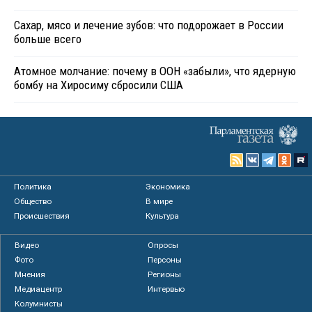
Сахар, мясо и лечение зубов: что подорожает в России
больше всего
Атомное молчание: почему в ООН «забыли», что ядерную
бомбу на Хиросиму сбросили США
Политика
Экономика
Общество
В мире
Происшествия
Культура
Видео
Опросы
Фото
Персоны
Мнения
Регионы
Медиацентр
Интервью
Колумнисты