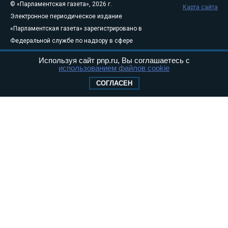
© «Парламентская газета», 2026 г.
Карта сайта
Электронное периодическое издание
«Парламентская газета» зарегистрировано в
Федеральной службе по надзору в сфере
связи, информационных технологий и
Используя сайт pnp.ru, Вы соглашаетесь с
массовых коммуникаций (Роскомнадзор) 05
использованием файлов cookie
августа 2011 года. 18+
СОГЛАСЕН
Свидетельство о регистрации Эл № ФС77-
46097
Учредитель — АНО «Парламентская газета»
Исполняющий обязанности главного
редактора — Абдуллаев М.Р.
Тел.: +7 (495) 637–69–79 E-mail:
pg@pnp.ru
«Парламентская газета» - официальное еженедельное издание
Федерального Собрания РФ. Издается с 1997 года. Учредители
газеты - Государственная Дума и Совет Федерации РФ. Официальный
публикатор федеральных конституционных законов, федеральных
законов и актов палат Федерального Собрания. «Парламентская
газета» имеет пункты печати и представительства в десяти субъектах
федерации.