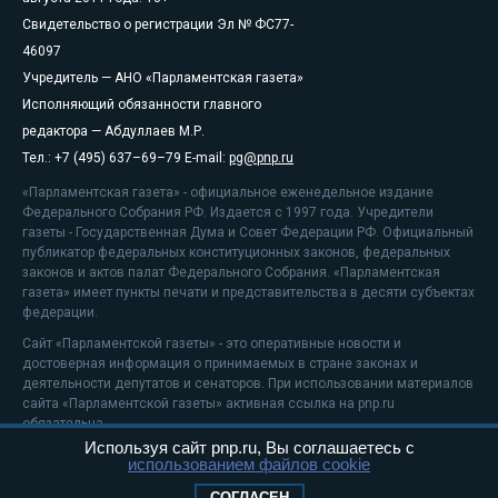
Свидетельство о регистрации Эл № ФС77-
46097
Учредитель — АНО «Парламентская газета»
Исполняющий обязанности главного
редактора — Абдуллаев М.Р.
Тел.: +7 (495) 637–69–79 E-mail:
pg@pnp.ru
«Парламентская газета» - официальное еженедельное издание
Федерального Собрания РФ. Издается с 1997 года. Учредители
газеты - Государственная Дума и Совет Федерации РФ. Официальный
публикатор федеральных конституционных законов, федеральных
законов и актов палат Федерального Собрания. «Парламентская
газета» имеет пункты печати и представительства в десяти субъектах
федерации.
Сайт «Парламентской газеты» - это оперативные новости и
достоверная информация о принимаемых в стране законах и
деятельности депутатов и сенаторов. При использовании материалов
сайта «Парламентской газеты» активная ссылка на pnp.ru
обязательна.
Используя сайт pnp.ru, Вы соглашаетесь с
На информационном ресурсе применяются
рекомендательные
использованием файлов cookie
технологии
Положение о защите персональных данных
СОГЛАСЕН