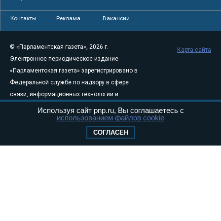
Контакты
Реклама
Вакансии
© «Парламентская газета», 2026 г.
Карта сайта
Электронное периодическое издание
«Парламентская газета» зарегистрировано в
Федеральной службе по надзору в сфере
связи, информационных технологий и
массовых коммуникаций (Роскомнадзор) 05
Используя сайт pnp.ru, Вы соглашаетесь с
использованием файлов cookie
августа 2011 года. 18+
Свидетельство о регистрации Эл № ФС77-
СОГЛАСЕН
46097
Учредитель — АНО «Парламентская газета»
Исполняющий обязанности главного
редактора — Абдуллаев М.Р.
Тел.: +7 (495) 637–69–79 E-mail:
pg@pnp.ru
«Парламентская газета» - официальное еженедельное издание
Федерального Собрания РФ. Издается с 1997 года. Учредители