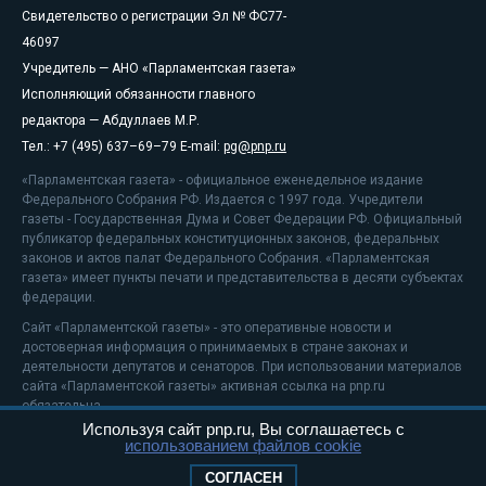
Свидетельство о регистрации Эл № ФС77-
46097
Учредитель — АНО «Парламентская газета»
Исполняющий обязанности главного
редактора — Абдуллаев М.Р.
Тел.: +7 (495) 637–69–79 E-mail:
pg@pnp.ru
«Парламентская газета» - официальное еженедельное издание
Федерального Собрания РФ. Издается с 1997 года. Учредители
газеты - Государственная Дума и Совет Федерации РФ. Официальный
публикатор федеральных конституционных законов, федеральных
законов и актов палат Федерального Собрания. «Парламентская
газета» имеет пункты печати и представительства в десяти субъектах
федерации.
Сайт «Парламентской газеты» - это оперативные новости и
достоверная информация о принимаемых в стране законах и
деятельности депутатов и сенаторов. При использовании материалов
сайта «Парламентской газеты» активная ссылка на pnp.ru
обязательна.
Используя сайт pnp.ru, Вы соглашаетесь с
На информационном ресурсе применяются
рекомендательные
использованием файлов cookie
технологии
Положение о защите персональных данных
СОГЛАСЕН