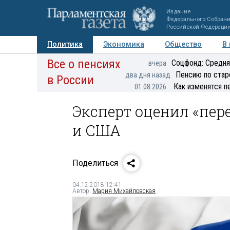
Издание
Федерального Собран
Российской Федераци
Политика
Экономика
Общество
В
Все о пенсиях
Фото
Авторы
Персоны
Мнения
Регионы
Соцфонд: Средня
вчера
Пенсию по стар
два дня назад
в России
Как изменятся п
01.08.2026
Эксперт оценил «пер
и США
Поделиться
04.12.2018 12:41
Автор:
Мария Михайловская