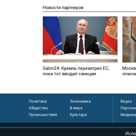
Новости партнеров
Salon24: Кремль перехитрил EC,
Москв
пока тот вводил санкции
опасн
Политика
Экономика
Видео
Общество
В мире
Персон
Происшествия
Культура
Медиац
© «Парламентская газета», 2026 г.
Испо