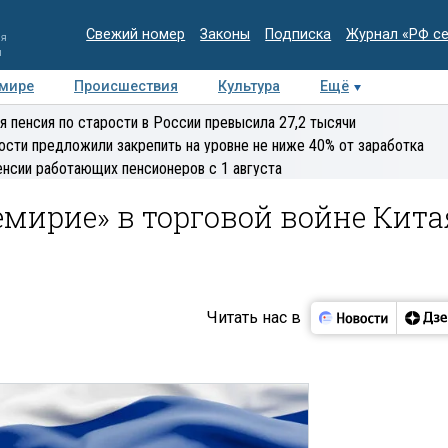
Свежий номер
Законы
Подписка
Журнал «РФ с
ия
и
 мире
Происшествия
Культура
Ещё
Медиацентр
Интервью
Колумнисты
Делова
я пенсия по старости в России превысила 27,2 тысячи
эксперт
ости предложили закрепить на уровне не ниже 40% от заработка
енсии работающих пенсионеров с 1 августа
емирие» в торговой войне Кита
Читать нас в