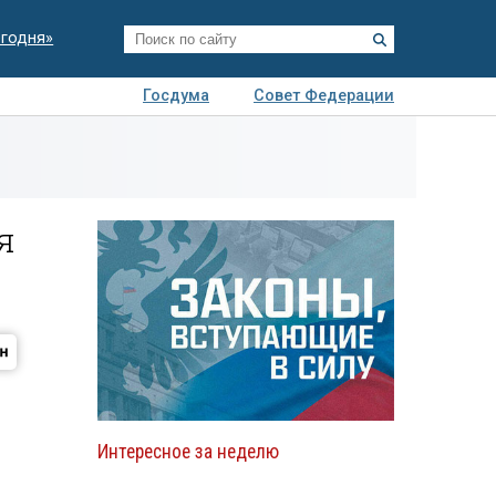
егодня»
Госдума
Совет Федерации
я
Авто
Недвижимость
Технологии
иза
я
Интересное за неделю