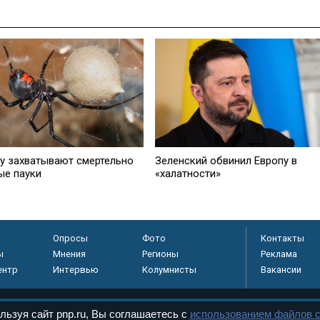
у захватывают смертельно
Зеленский обвинил Европу в
ые пауки
«халатности»
Опросы
Фото
Контакты
ы
Мнения
Регионы
Реклама
ентр
Интервью
Колумнисты
Вакансии
льзуя сайт pnp.ru, Вы соглашаетесь с
использованием файлов c