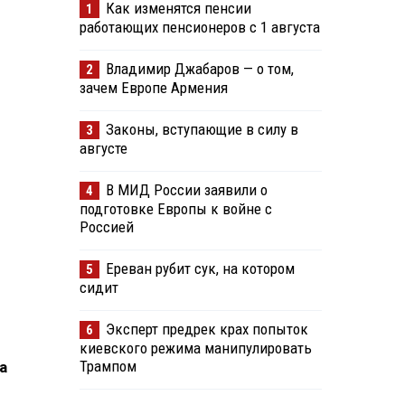
Как изменятся пенсии
1
работающих пенсионеров с 1 августа
Владимир Джабаров — о том,
2
зачем Европе Армения
Законы, вступающие в силу в
3
августе
В МИД России заявили о
4
подготовке Европы к войне с
Россией
Ереван рубит сук, на котором
5
сидит
Эксперт предрек крах попыток
6
киевского режима манипулировать
Трампом
а