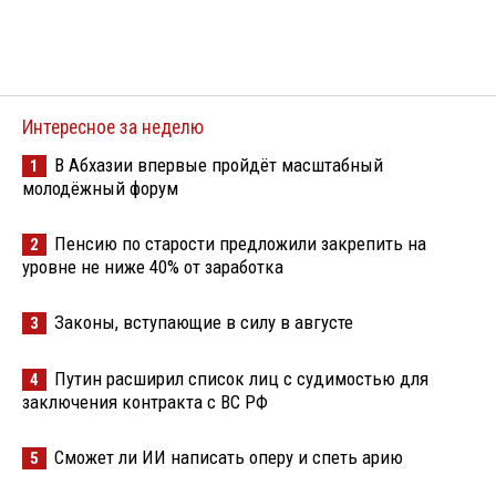
Интересное за неделю
В Абхазии впервые пройдёт масштабный
1
молодёжный форум
Пенсию по старости предложили закрепить на
2
уровне не ниже 40% от заработка
Законы, вступающие в силу в августе
3
Путин расширил список лиц с судимостью для
4
заключения контракта с ВС РФ
Сможет ли ИИ написать оперу и спеть арию
5