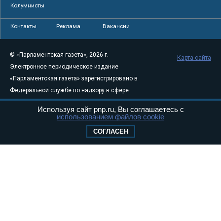
Колумнисты
Контакты
Реклама
Вакансии
© «Парламентская газета», 2026 г.
Карта сайта
Электронное периодическое издание
«Парламентская газета» зарегистрировано в
Федеральной службе по надзору в сфере
связи, информационных технологий и
Используя сайт pnp.ru, Вы соглашаетесь с
массовых коммуникаций (Роскомнадзор) 05
использованием файлов cookie
августа 2011 года. 18+
СОГЛАСЕН
Свидетельство о регистрации Эл № ФС77-
46097
Учредитель — АНО «Парламентская газета»
Исполняющий обязанности главного
редактора — Абдуллаев М.Р.
Тел.: +7 (495) 637–69–79 E-mail:
pg@pnp.ru
«Парламентская газета» - официальное еженедельное издание
Федерального Собрания РФ. Издается с 1997 года. Учредители